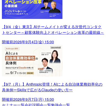
【9/4（金）東京】AIチームメイトが変える次世代コンタク
トセンター～顧客体験向上とオペレーション改革の最前線～
開催前
2026年9月4日(金) 15:00
【9/7（月）】Anthropic登壇！AIによる自治体業務効率化の
具体例ーSkillsで広がるClaudeの使い方ー
開催前
2026年9月7日(月) 15:00
セミナー一覧
会社説明会一覧
勉強会一覧