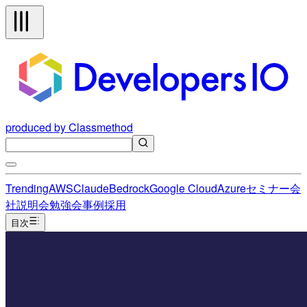
produced by Classmethod
Trending
AWS
Claude
Bedrock
Google Cloud
Azure
セミナー
会
社説明会
勉強会
事例
採用
目次