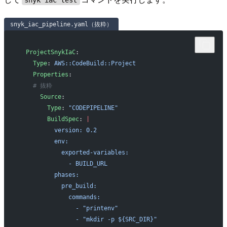
snyk_iac_pipeline.yaml（抜粋）
  ProjectSnykIaC
:
    Type
: 
AWS::CodeBuild::Project
    Properties
:
    # 抜粋
      Source
:
        Type
: 
"CODEPIPELINE"
        BuildSpec
: 
|
          version: 0.2
          env:
            exported-variables:
              - BUILD_URL
          phases:
            pre_build:
              commands:
                - "printenv"
                - "mkdir -p ${SRC_DIR}"