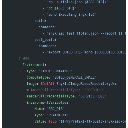
                - "cp -p tfplan.json ${SRC_DIR}/"
                - "cd ${SRC_DIR}"
                - "echo Executing Snyk IaC"
            build:
              commands:
                - "snyk iac test tfplan.json --report || t
            post_build:
              commands:
                - "export BUILD_URL=`echo $CODEBUILD_BUILD
    # 抜粋
      Environment
:
        Type
: 
"LINUX_CONTAINER"
        ComputeType
: 
"BUILD_GENERAL1_SMALL"
        Image
: 
!GetAtt
 SnykIaCImageRepo.RepositoryUri
        # ImagePullCredentialsType: "CODEBUILD"
        ImagePullCredentialsType
: 
"SERVICE_ROLE"
        EnvironmentVariables
:
          - 
Name
: 
"SRC_DIR"
            Type
: 
"PLAINTEXT"
            Value
: 
!Sub
 "${PrjPrefix}-tf-build-snyk-iac-pr