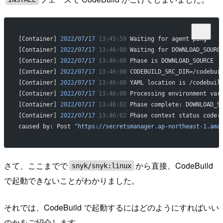
[Container] 
2022
/
07
/
17
 13:45:59
 Waiting for agent ping
[Container] 
2022
/
07
/
17
 13:46:00
 Waiting for DOWNLOAD_SOURC
[Container] 
2022
/
07
/
17
 13:46:00
 Phase is DOWNLOAD_SOURCE
[Container] 
2022
/
07
/
17
 13:46:00
 CODEBUILD_SRC_DIR=/codebui
[Container] 
2022
/
07
/
17
 13:46:00
 YAML location is /codebuil
[Container] 
2022
/
07
/
17
 13:46:00
 Processing environment var
[Container] 
2022
/
07
/
17
 13:46:02
 Phase complete: DOWNLOAD_S
[Container] 
2022
/
07
/
17
 13:46:02
 Phase context status code:
caused by: Post 
"https://secretsmanager.ap-northeast-1.ama
さて、ここまでで
から直接、CodeBuild
snyk/snyk:linux
で起動できないことがわかりました。
それでは、CodeBuild で起動するにはどのようにすればいい
のかをご紹介します。