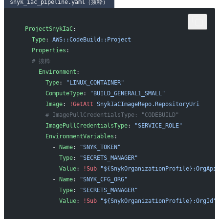
snyk_iac_pipeline.yaml（抜粋）
  ProjectSnykIaC
:
    Type
: 
AWS::CodeBuild::Project
    Properties
:
    # 抜粋
      Environment
:
        Type
: 
"LINUX_CONTAINER"
        ComputeType
: 
"BUILD_GENERAL1_SMALL"
        Image
: 
!GetAtt
 SnykIaCImageRepo.RepositoryUri
        # ImagePullCredentialsType: "CODEBUILD"
        ImagePullCredentialsType
: 
"SERVICE_ROLE"
        EnvironmentVariables
:
          - 
Name
: 
"SNYK_TOKEN"
            Type
: 
"SECRETS_MANAGER"
            Value
: 
!Sub
 "${SnykOrganizationProfile}:OrgApi
          - 
Name
: 
"SNYK_CFG_ORG"
            Type
: 
"SECRETS_MANAGER"
            Value
: 
!Sub
 "${SnykOrganizationProfile}:OrgId"