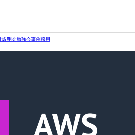
社説明会
勉強会
事例
採用