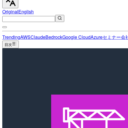
Original
English
Trending
AWS
Claude
Bedrock
Google Cloud
Azure
セミナー
会
目次