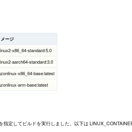
イメージ
inux2-x86_64-standard:5.0
inux2-aarch64-standard:3.0
zonlinux-x86_64-base:latest
zonlinux-arm-base:latest
定してビルドを実行しました。以下は LINUX_CONTAINE