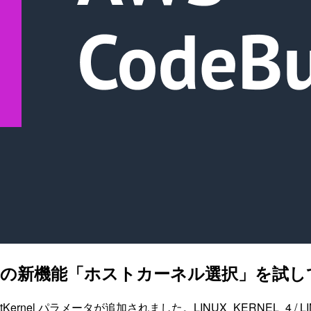
ドビルドの新機能「ホストカーネル選択」を試
ostKernel パラメータが追加されました。LINUX_KERNEL_4 / L