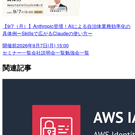
【9/7（月）】Anthropic登壇！AIによる自治体業務効率化の
具体例ーSkillsで広がるClaudeの使い方ー
開催前
2026年9月7日(月) 15:00
セミナー一覧
会社説明会一覧
勉強会一覧
関連記事