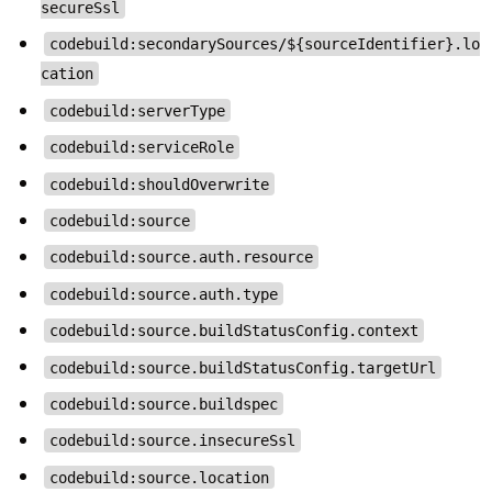
secureSsl
codebuild:secondarySources/${sourceIdentifier}.lo
cation
codebuild:serverType
codebuild:serviceRole
codebuild:shouldOverwrite
codebuild:source
codebuild:source.auth.resource
codebuild:source.auth.type
codebuild:source.buildStatusConfig.context
codebuild:source.buildStatusConfig.targetUrl
codebuild:source.buildspec
codebuild:source.insecureSsl
codebuild:source.location