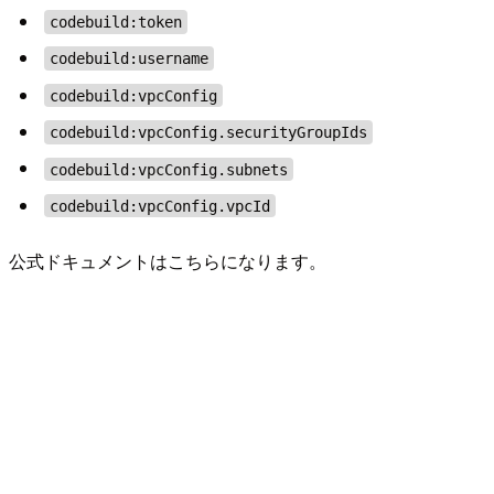
codebuild:token
codebuild:username
codebuild:vpcConfig
codebuild:vpcConfig.securityGroupIds
codebuild:vpcConfig.subnets
codebuild:vpcConfig.vpcId
公式ドキュメントはこちらになります。