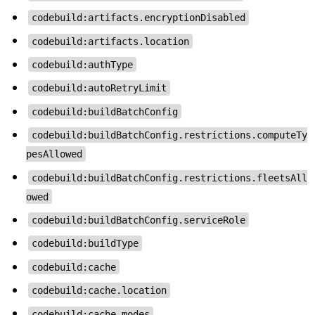
codebuild:artifacts.encryptionDisabled
codebuild:artifacts.location
codebuild:authType
codebuild:autoRetryLimit
codebuild:buildBatchConfig
codebuild:buildBatchConfig.restrictions.computeTy
pesAllowed
codebuild:buildBatchConfig.restrictions.fleetsAll
owed
codebuild:buildBatchConfig.serviceRole
codebuild:buildType
codebuild:cache
codebuild:cache.location
codebuild:cache.modes