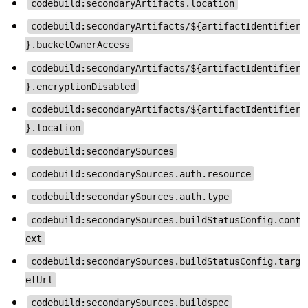
codebuild:secondaryArtifacts.location
codebuild:secondaryArtifacts/${artifactIdentifier
}.bucketOwnerAccess
codebuild:secondaryArtifacts/${artifactIdentifier
}.encryptionDisabled
codebuild:secondaryArtifacts/${artifactIdentifier
}.location
codebuild:secondarySources
codebuild:secondarySources.auth.resource
codebuild:secondarySources.auth.type
codebuild:secondarySources.buildStatusConfig.cont
ext
codebuild:secondarySources.buildStatusConfig.targ
etUrl
codebuild:secondarySources.buildspec