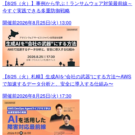
【8/25（火）】事例から学ぶ！ランサムウェア対策最前線～
今すぐ実践できる多重防御戦略
開催前
2026年8月25日(火) 13:00
【8/25（火）札幌】生成AIを“会社の武器”にする方法〜AWS
で加速するデータ分析と、安全に導入する仕組み〜
開催前
2026年8月25日(火) 17:30