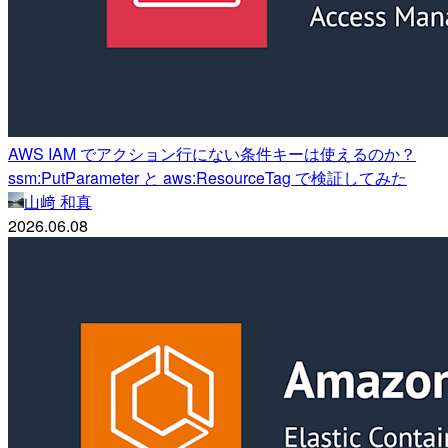
AWS IAM でアクション行にない条件キーは使えるのか？
ssm:PutParameter と aws:ResourceTag で検証してみた
山﨑 和真
2026.06.08