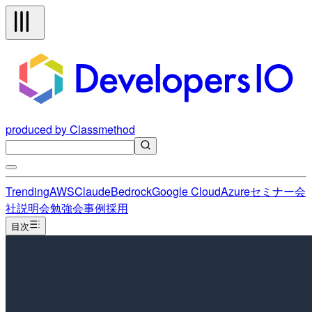
produced by Classmethod
Trending
AWS
Claude
Bedrock
Google Cloud
Azure
セミナー
会
社説明会
勉強会
事例
採用
目次