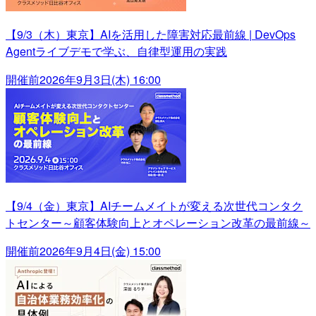
【9/3（木）東京】AIを活用した障害対応最前線 | DevOps
Agentライブデモで学ぶ、自律型運用の実践
開催前
2026年9月3日(木) 16:00
【9/4（金）東京】AIチームメイトが変える次世代コンタク
トセンター～顧客体験向上とオペレーション改革の最前線～
開催前
2026年9月4日(金) 15:00