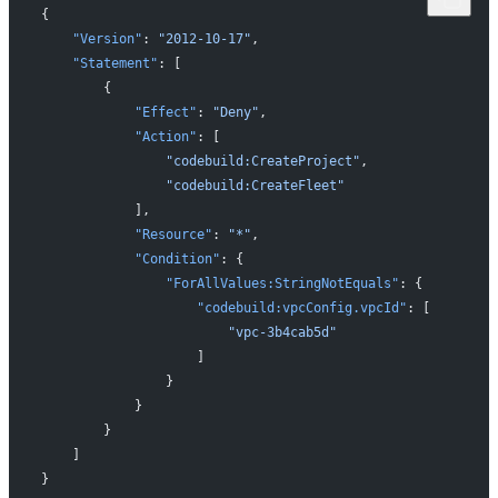
{
    "Version"
: 
"2012-10-17"
,
    "Statement"
: [
        {
            "Effect"
: 
"Deny"
,
            "Action"
: [
                "codebuild:CreateProject"
,
                "codebuild:CreateFleet"
            ],
            "Resource"
: 
"*"
,
            "Condition"
: {
                "ForAllValues:StringNotEquals"
: {
                    "codebuild:vpcConfig.vpcId"
: [
                        "vpc-3b4cab5d"
                    ]
                }
            }
        }
    ]
}