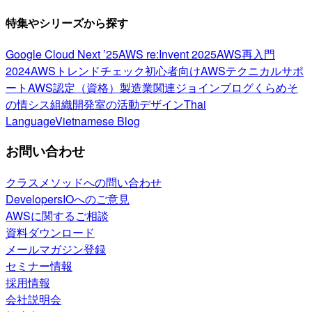
特集やシリーズから探す
Google Cloud Next ’25
AWS re:Invent 2025
AWS再入門
2024
AWSトレンドチェック
初心者向け
AWSテクニカルサポ
ート
AWS認定（資格）
製造業関連
ジョインブログ
くらめそ
の情シス
組織開発室の活動
デザイン
Thai
Language
Vietnamese Blog
お問い合わせ
クラスメソッドへの問い合わせ
DevelopersIOへのご意見
AWSに関するご相談
資料ダウンロード
メールマガジン登録
セミナー情報
採用情報
会社説明会