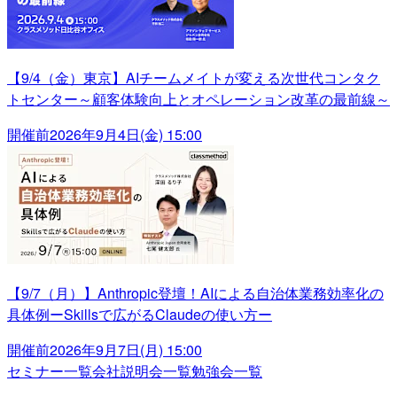
【9/4（金）東京】AIチームメイトが変える次世代コンタク
トセンター～顧客体験向上とオペレーション改革の最前線～
開催前
2026年9月4日(金) 15:00
【9/7（月）】Anthropic登壇！AIによる自治体業務効率化の
具体例ーSkillsで広がるClaudeの使い方ー
開催前
2026年9月7日(月) 15:00
セミナー一覧
会社説明会一覧
勉強会一覧