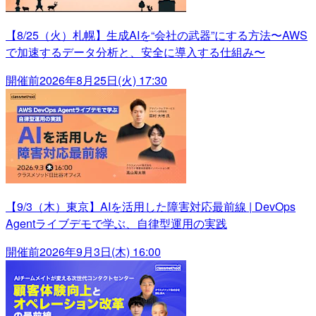
【8/25（火）札幌】生成AIを“会社の武器”にする方法〜AWS
で加速するデータ分析と、安全に導入する仕組み〜
開催前
2026年8月25日(火) 17:30
【9/3（木）東京】AIを活用した障害対応最前線 | DevOps
Agentライブデモで学ぶ、自律型運用の実践
開催前
2026年9月3日(木) 16:00