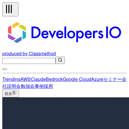
produced by Classmethod
Trending
AWS
Claude
Bedrock
Google Cloud
Azure
セミナー
会
社説明会
勉強会
事例
採用
目次