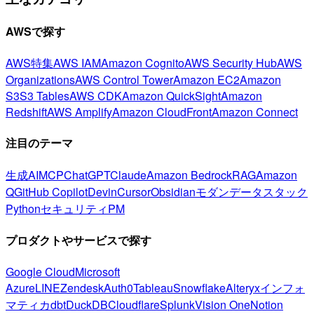
AWSで探す
AWS特集
AWS IAM
Amazon Cognito
AWS Security Hub
AWS
Organizations
AWS Control Tower
Amazon EC2
Amazon
S3
S3 Tables
AWS CDK
Amazon QuickSight
Amazon
Redshift
AWS Amplify
Amazon CloudFront
Amazon Connect
注目のテーマ
生成AI
MCP
ChatGPT
Claude
Amazon Bedrock
RAG
Amazon
Q
GitHub Copilot
Devin
Cursor
Obsidian
モダンデータスタック
Python
セキュリティ
PM
プロダクトやサービスで探す
Google Cloud
Microsoft
Azure
LINE
Zendesk
Auth0
Tableau
Snowflake
Alteryx
インフォ
マティカ
dbt
DuckDB
Cloudflare
Splunk
Vision One
Notion