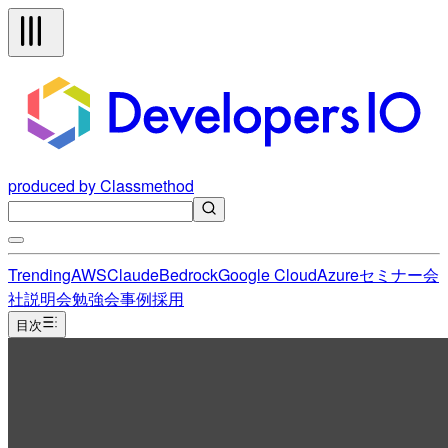
produced by Classmethod
Trending
AWS
Claude
Bedrock
Google Cloud
Azure
セミナー
会
社説明会
勉強会
事例
採用
目次