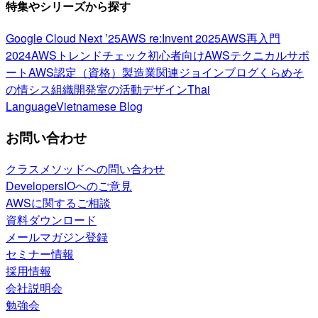
特集やシリーズから探す
Google Cloud Next ’25
AWS re:Invent 2025
AWS再入門
2024
AWSトレンドチェック
初心者向け
AWSテクニカルサポ
ート
AWS認定（資格）
製造業関連
ジョインブログ
くらめそ
の情シス
組織開発室の活動
デザイン
Thai
Language
Vietnamese Blog
お問い合わせ
クラスメソッドへの問い合わせ
DevelopersIOへのご意見
AWSに関するご相談
資料ダウンロード
メールマガジン登録
セミナー情報
採用情報
会社説明会
勉強会