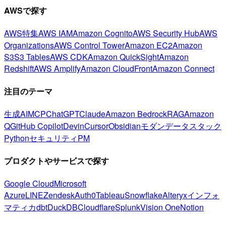
AWSで探す
AWS特集
AWS IAM
Amazon Cognito
AWS Security Hub
AWS
Organizations
AWS Control Tower
Amazon EC2
Amazon
S3
S3 Tables
AWS CDK
Amazon QuickSight
Amazon
Redshift
AWS Amplify
Amazon CloudFront
Amazon Connect
注目のテーマ
生成AI
MCP
ChatGPT
Claude
Amazon Bedrock
RAG
Amazon
Q
GitHub Copilot
Devin
Cursor
Obsidian
モダンデータスタック
Python
セキュリティ
PM
プロダクトやサービスで探す
Google Cloud
Microsoft
Azure
LINE
Zendesk
Auth0
Tableau
Snowflake
Alteryx
インフォ
マティカ
dbt
DuckDB
Cloudflare
Splunk
Vision One
Notion