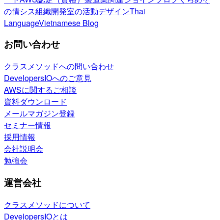
の情シス
組織開発室の活動
デザイン
Thai
Language
Vietnamese Blog
お問い合わせ
クラスメソッドへの問い合わせ
DevelopersIOへのご意見
AWSに関するご相談
資料ダウンロード
メールマガジン登録
セミナー情報
採用情報
会社説明会
勉強会
運営会社
クラスメソッドについて
DevelopersIOとは