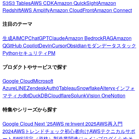
S3
S3 Tables
AWS CDK
Amazon QuickSight
Amazon
Redshift
AWS Amplify
Amazon CloudFront
Amazon Connect
注目のテーマ
生成AI
MCP
ChatGPT
Claude
Amazon Bedrock
RAG
Amazon
Q
GitHub Copilot
Devin
Cursor
Obsidian
モダンデータスタック
Python
セキュリティ
PM
プロダクトやサービスで探す
Google Cloud
Microsoft
Azure
LINE
Zendesk
Auth0
Tableau
Snowflake
Alteryx
インフォ
マティカ
dbt
DuckDB
Cloudflare
Splunk
Vision One
Notion
特集やシリーズから探す
Google Cloud Next ’25
AWS re:Invent 2025
AWS再入門
2024
AWSトレンドチェック
初心者向け
AWSテクニカルサポ
ート
AWS認定（資格）
製造業関連
ジョインブログ
くらめそ