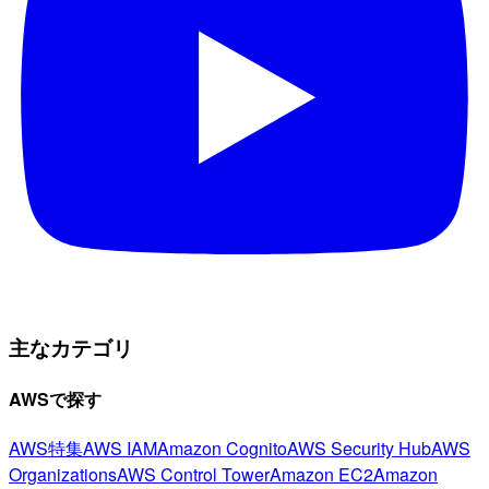
主なカテゴリ
AWSで探す
AWS特集
AWS IAM
Amazon Cognito
AWS Security Hub
AWS
Organizations
AWS Control Tower
Amazon EC2
Amazon