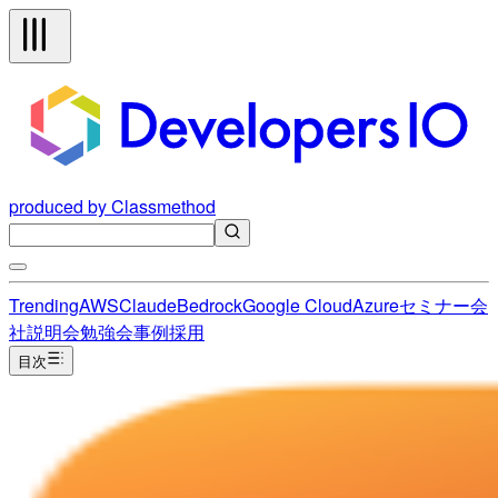
produced by Classmethod
Trending
AWS
Claude
Bedrock
Google Cloud
Azure
セミナー
会
社説明会
勉強会
事例
採用
目次