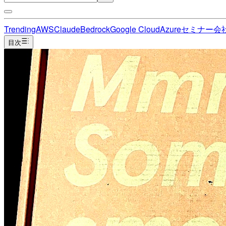
Trending
AWS
Claude
Bedrock
Google Cloud
Azure
セミナー
会
目次