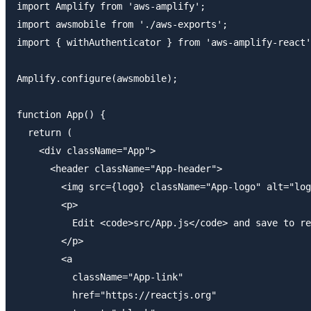
import Amplify from 'aws-amplify';

import awsmobile from './aws-exports';

import { withAuthenticator } from 'aws-amplify-react'
Amplify.configure(awsmobile);

function App() {

  return (

    <div className="App">

      <header className="App-header">

        <img src={logo} className="App-logo" alt="log
        <p>

          Edit <code>src/App.js</code> and save to re
        </p>

        <a

          className="App-link"

          href="https://reactjs.org"
