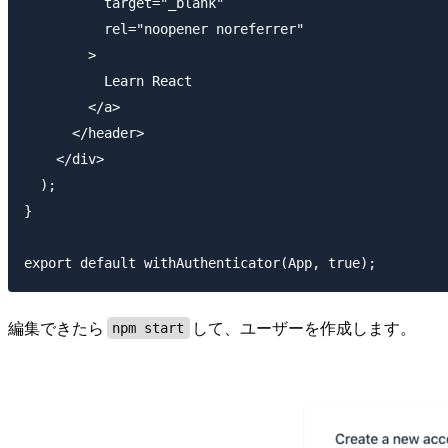
          target="_blank"

          rel="noopener noreferrer"

        >

          Learn React

        </a>

      </header>

    </div>

  );

}

編集できたら
して、ユーザーを作成します。
npm start