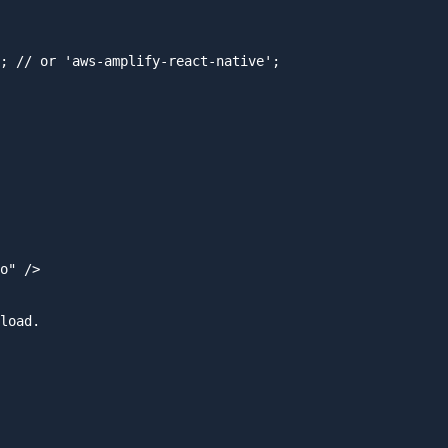
; // or 'aws-amplify-react-native';

o" />

load.
