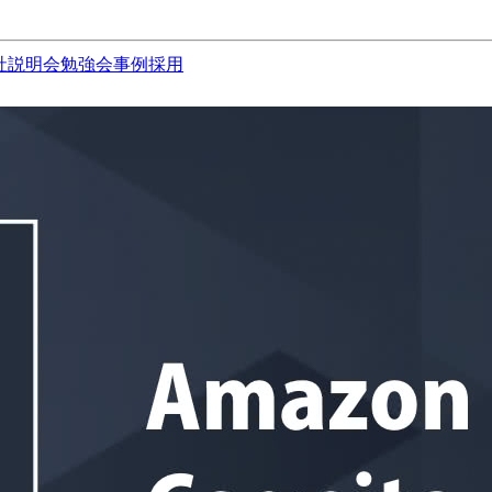
社説明会
勉強会
事例
採用