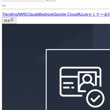
Trending
AWS
Claude
Bedrock
Google Cloud
Azure
セミナー
会
目次