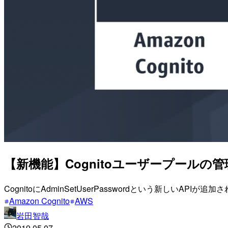
【新機能】Cognitoユーザープール
CognitoにAdminSetUserPasswordという新し
Amazon Cognito
AWS
岩田智哉
2019.05.07