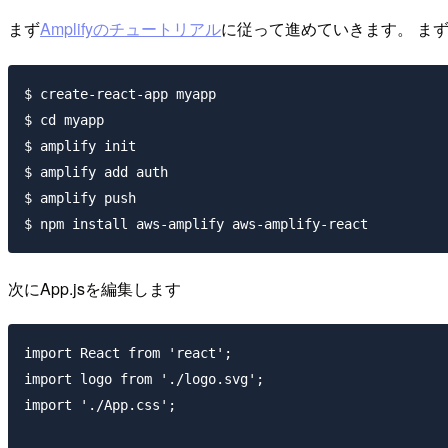
まず
Amplifyのチュートリアル
に従って進めていきます。 まず
$ create-react-app myapp

$ cd myapp

$ amplify init

$ amplify add auth

$ amplify push

次にApp.jsを編集します
import React from 'react';

import logo from './logo.svg';

import './App.css';
