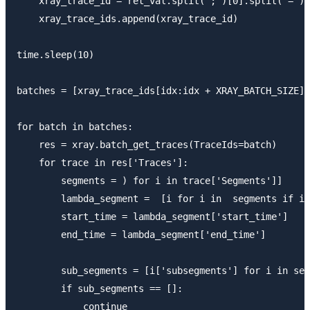
    xray_trace_id = ret_val.split(';')[0].split('=')[
    xray_trace_ids.append(xray_trace_id)

time.sleep(10)

batches = [xray_trace_ids[idx:idx + XRAY_BATCH_SIZE] 
for batch in batches:

    res = xray.batch_get_traces(TraceIds=batch)

    for trace in res['Traces']:

        segments = ) for i in trace['Segments']]

        lambda_segment =  [i for i in  segments if i.
        start_time = lambda_segment['start_time']

        end_time = lambda_segment['end_time']

        sub_segments = [i['subsegments'] for i in seg
        if sub_segments == []:

            continue
