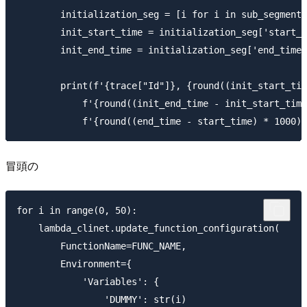
        initialization_seg = [i for i in sub_segments
        init_start_time = initialization_seg['start_t
        init_end_time = initialization_seg['end_time'
        print(f'{trace["Id"]}, {round((init_start_tim
            f'{round((init_end_time - init_start_time
冒頭の
for i in range(0, 50):

    lambda_clinet.update_function_configuration(

        FunctionName=FUNC_NAME,

        Environment={

            'Variables': {

                'DUMMY': str(i)
