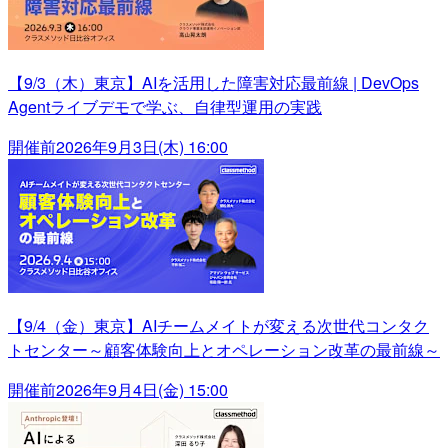
【9/3（木）東京】AIを活用した障害対応最前線 | DevOps
Agentライブデモで学ぶ、自律型運用の実践
開催前
2026年9月3日(木) 16:00
【9/4（金）東京】AIチームメイトが変える次世代コンタク
トセンター～顧客体験向上とオペレーション改革の最前線～
開催前
2026年9月4日(金) 15:00