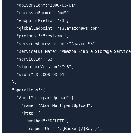
    "apiVersion":"2006-03-01",

    "checksumFormat":"md5",

    "endpointPrefix":"s3",

    "globalEndpoint":"s3.amazonaws.com",

    "protocol":"rest-xml",

    "serviceAbbreviation":"Amazon S3",

    "serviceFullName":"Amazon Simple Storage Service"
    "serviceId":"S3",

    "signatureVersion":"s3",

    "uid":"s3-2006-03-01"

  },

  "operations":{

    "AbortMultipartUpload":{

      "name":"AbortMultipartUpload",

      "http":{

        "method":"DELETE",

        "requestUri":"/{Bucket}/{Key+}",
