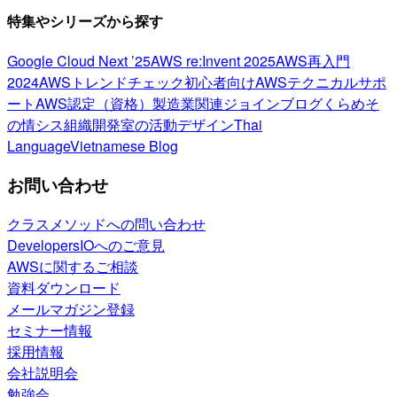
特集やシリーズから探す
Google Cloud Next ’25
AWS re:Invent 2025
AWS再入門
2024
AWSトレンドチェック
初心者向け
AWSテクニカルサポ
ート
AWS認定（資格）
製造業関連
ジョインブログ
くらめそ
の情シス
組織開発室の活動
デザイン
Thai
Language
Vietnamese Blog
お問い合わせ
クラスメソッドへの問い合わせ
DevelopersIOへのご意見
AWSに関するご相談
資料ダウンロード
メールマガジン登録
セミナー情報
採用情報
会社説明会
勉強会