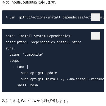
もの(inputs, outputs)は外します。
% vim .github/actions/install_dependecies/action.yml
name: 'Install System Dependencies'

description: 'dependencies install step'

runs:

  using: "composite"

  steps:

    - run: |

        sudo apt-get update

        sudo apt-get install -y --no-install-recommen
次にこれをWorkflowから呼び出します。