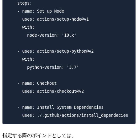
    steps:

    - name: Set up Node

      uses: actions/setup-node@v1

      with:

        node-version: '10.x'

    - uses: actions/setup-python@v2

      with:

        python-version: '3.7'

    - name: Checkout

      uses: actions/checkout@v2

    - name: Install System Dependencies

指定する際のポイントとしては、