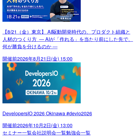
【8/21（金）東京】 AI駆動開発時代の、プロダクト組織と
人材のつくり方 ― AIが「作れる」を当たり前にした先で、
何が勝負を分けるのか ―
開催前
2026年8月21日(金) 15:00
DevelopersIO 2026 Okinawa #devio2026
開催前
2026年10月2日(金) 13:00
セミナー一覧
会社説明会一覧
勉強会一覧