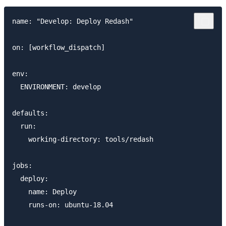
name: "Develop: Deploy Redash"

on: [workflow_dispatch]

env:

  ENVIRONMENT: develop

defaults:

  run:

    working-directory: tools/redash

jobs:

  deploy:

    name: Deploy

    runs-on: ubuntu-18.04
