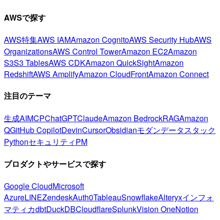
AWSで探す
AWS特集
AWS IAM
Amazon Cognito
AWS Security Hub
AWS
Organizations
AWS Control Tower
Amazon EC2
Amazon
S3
S3 Tables
AWS CDK
Amazon QuickSight
Amazon
Redshift
AWS Amplify
Amazon CloudFront
Amazon Connect
注目のテーマ
生成AI
MCP
ChatGPT
Claude
Amazon Bedrock
RAG
Amazon
Q
GitHub Copilot
Devin
Cursor
Obsidian
モダンデータスタック
Python
セキュリティ
PM
プロダクトやサービスで探す
Google Cloud
Microsoft
Azure
LINE
Zendesk
Auth0
Tableau
Snowflake
Alteryx
インフォ
マティカ
dbt
DuckDB
Cloudflare
Splunk
Vision One
Notion