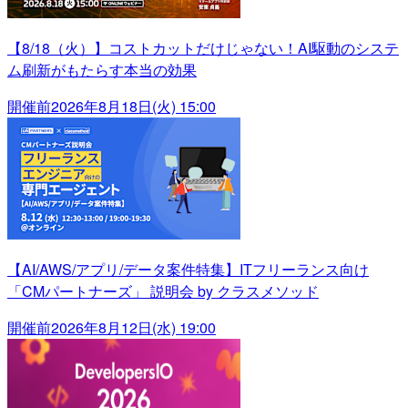
【8/18（火）】コストカットだけじゃない！AI駆動のシステ
ム刷新がもたらす本当の効果
開催前
2026年8月18日(火) 15:00
【AI/AWS/アプリ/データ案件特集】ITフリーランス向け
「CMパートナーズ」 説明会 by クラスメソッド
開催前
2026年8月12日(水) 19:00