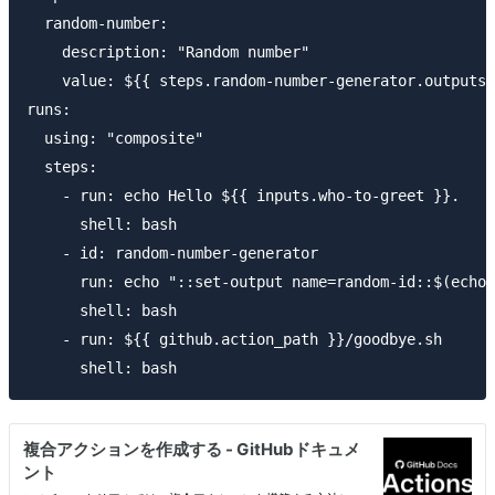
  random-number:

    description: "Random number"

    value: ${{ steps.random-number-generator.outputs.
runs:

  using: "composite"

  steps:

    - run: echo Hello ${{ inputs.who-to-greet }}.

      shell: bash

    - id: random-number-generator

      run: echo "::set-output name=random-id::$(echo 
      shell: bash

    - run: ${{ github.action_path }}/goodbye.sh
