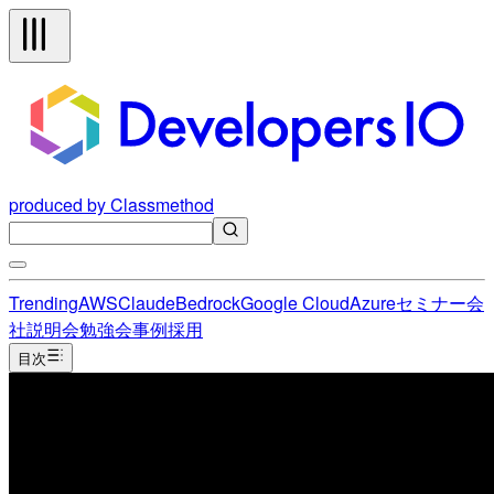
produced by Classmethod
Trending
AWS
Claude
Bedrock
Google Cloud
Azure
セミナー
会
社説明会
勉強会
事例
採用
目次