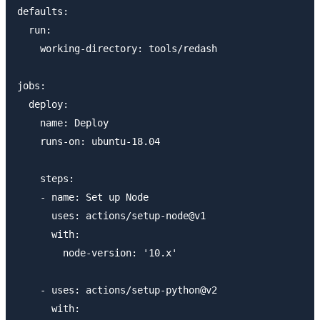
defaults:

  run:

    working-directory: tools/redash

jobs:

  deploy:

    name: Deploy

    runs-on: ubuntu-18.04

    steps:

    - name: Set up Node

      uses: actions/setup-node@v1

      with:

        node-version: '10.x'

    - uses: actions/setup-python@v2

      with:
