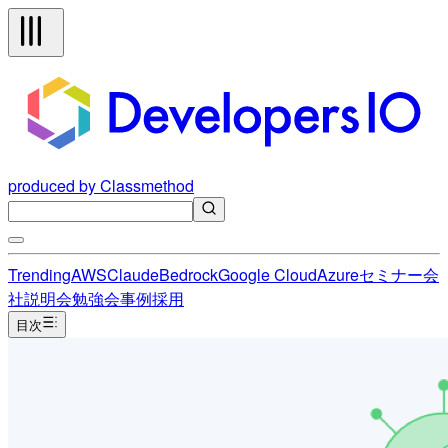
produced by Classmethod
Trending
AWS
Claude
Bedrock
Google Cloud
Azure
セミナー
会
社説明会
勉強会
事例
採用
目次