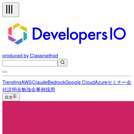
produced by Classmethod
Trending
AWS
Claude
Bedrock
Google Cloud
Azure
セミナー
会
社説明会
勉強会
事例
採用
目次