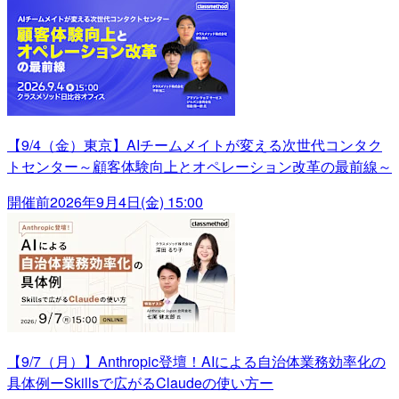
【9/4（金）東京】AIチームメイトが変える次世代コンタク
トセンター～顧客体験向上とオペレーション改革の最前線～
開催前
2026年9月4日(金) 15:00
【9/7（月）】Anthropic登壇！AIによる自治体業務効率化の
具体例ーSkillsで広がるClaudeの使い方ー