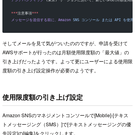
***
注意事項
***
メッセージを送信する前に、Amazon
 SNS
 コンソール
 または
 API
 を使
そしてメールを見て気がついたののですが、申請を受けて
AWSサポートが行ったのは月額使用限度額の「最大値」の
引き上げだったようです。よって更にユーザーによる使用限
度額の引き上げ設定操作が必要のようです。
使用限度額の引き上げ設定
Amazon SNSのマネジメントコンソールで[Mobile]-[テキス
トメッセージング（SMS）]で[テキストメッセージングの優
先設定]の[編集]をクリックします。