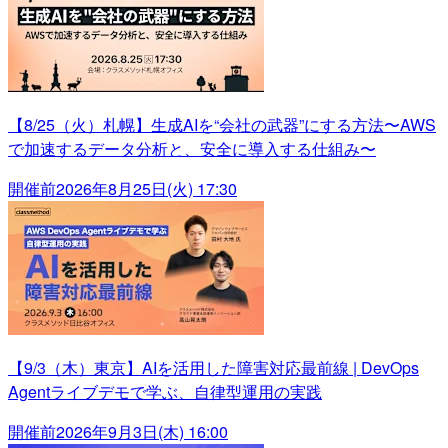
【8/25（火）札幌】生成AIを“会社の武器”にする方法〜AWS
で加速するデータ分析と、安全に導入する仕組み〜
開催前
2026年8月25日(火) 17:30
【9/3（木）東京】AIを活用した障害対応最前線 | DevOps
Agentライブデモで学ぶ、自律型運用の実践
開催前
2026年9月3日(木) 16:00