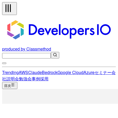
produced by Classmethod
Trending
AWS
Claude
Bedrock
Google Cloud
Azure
セミナー
会
社説明会
勉強会
事例
採用
目次