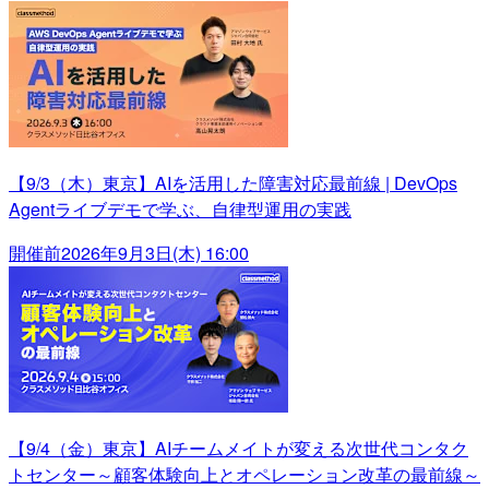
【9/3（木）東京】AIを活用した障害対応最前線 | DevOps
Agentライブデモで学ぶ、自律型運用の実践
開催前
2026年9月3日(木) 16:00
【9/4（金）東京】AIチームメイトが変える次世代コンタク
トセンター～顧客体験向上とオペレーション改革の最前線～