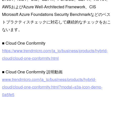
AWSおよびAzure Well-Architected Framework、CIS
Microsoft Azure Foundations Security Benchmarkなどのベス
トプラクティスチェックに対応して継続的なチェックをおこ
ないます。
■ Cloud One Conformity
https://www.trendmicro.com/ja_jp/business/products/hybrid-
cloud/cloud-one-conformity.html
■ Cloud One Conformity 説明動画
www.trendmicro.com/ja_jp/business/products/hybrid-
cloud/cloud-one-conformity.html?modal=s3a-icon-demo-
0a5fe5