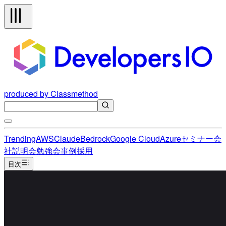
produced by Classmethod
Trending
AWS
Claude
Bedrock
Google Cloud
Azure
セミナー
会
社説明会
勉強会
事例
採用
目次