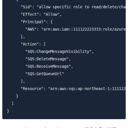
      "Sid": "allow specific role to read/delete/chan
      "Effect": "Allow",

      "Principal": {

        "AWS": "arn:aws:iam::111122223333:role/azure-
      },

      "Action": [

        "SQS:ChangeMessageVisibility",

        "SQS:DeleteMessage",

        "SQS:ReceiveMessage",

        "SQS:GetQueueUrl"

      ],

      "Resource": "arn:aws:sqs:ap-northeast-1:1111222
    }

  ]
