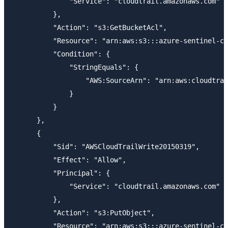
              "Service": "cloudtrail.amazonaws.com"

          },

          "Action": "s3:GetBucketAcl",

          "Resource": "arn:aws:s3:::azure-sentinel-cl
          "Condition": {

              "StringEquals": {

                  "AWS:SourceArn": "arn:aws:cloudtrai
              }

          }

      },

      {

          "Sid": "AWSCloudTrailWrite20150319",

          "Effect": "Allow",

          "Principal": {

              "Service": "cloudtrail.amazonaws.com"

          },

          "Action": "s3:PutObject",

          "Resource": "arn:aws:s3:::azure-sentinel-cl