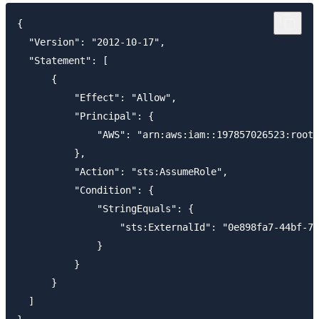
{

  "Version": "2012-10-17",

  "Statement": [

      {

          "Effect": "Allow",

          "Principal": {

              "AWS": "arn:aws:iam::197857026523:root"

          },

          "Action": "sts:AssumeRole",

          "Condition": {

              "StringEquals": {

                  "sts:ExternalId": "0e898fa7-44bf-77
              }

          }

      }

  ]
