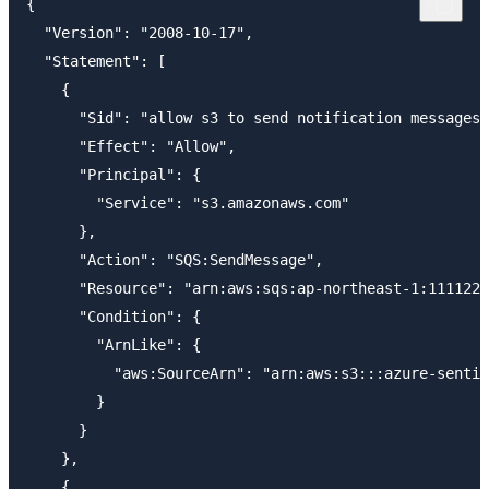
{

  "Version": "2008-10-17",

  "Statement": [

    {

      "Sid": "allow s3 to send notification messages 
      "Effect": "Allow",

      "Principal": {

        "Service": "s3.amazonaws.com"

      },

      "Action": "SQS:SendMessage",

      "Resource": "arn:aws:sqs:ap-northeast-1:1111222
      "Condition": {

        "ArnLike": {

          "aws:SourceArn": "arn:aws:s3:::azure-sentin
        }

      }

    },

    {
