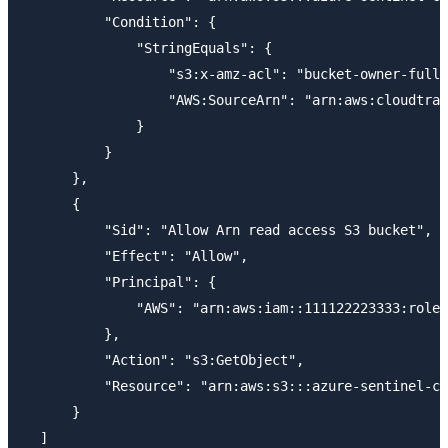
          "Condition": {

              "StringEquals": {

                  "s3:x-amz-acl": "bucket-owner-full-
                  "AWS:SourceArn": "arn:aws:cloudtrai
              }

          }

      },

      {

          "Sid": "Allow Arn read access S3 bucket",

          "Effect": "Allow",

          "Principal": {

              "AWS": "arn:aws:iam::111122223333:role/
          },

          "Action": "s3:GetObject",

          "Resource": "arn:aws:s3:::azure-sentinel-cl
      }

  ]
