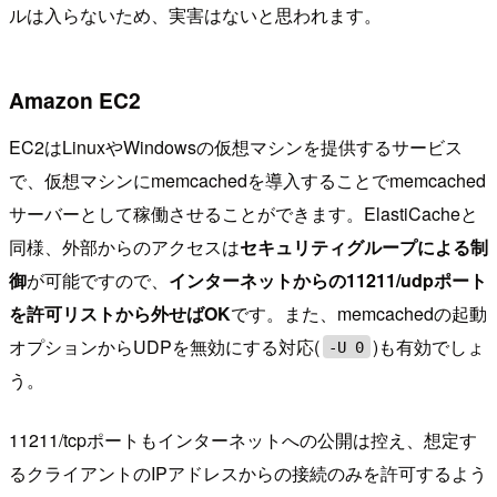
ルは入らないため、実害はないと思われます。
Amazon EC2
EC2はLinuxやWindowsの仮想マシンを提供するサービス
で、仮想マシンにmemcachedを導入することでmemcached
サーバーとして稼働させることができます。ElastiCacheと
同様、外部からのアクセスは
セキュリティグループによる制
御
が可能ですので、
インターネットからの11211/udpポート
を許可リストから外せばOK
です。また、memcachedの起動
オプションからUDPを無効にする対応(
)も有効でしょ
-U 0
う。
11211/tcpポートもインターネットへの公開は控え、想定す
るクライアントのIPアドレスからの接続のみを許可するよう