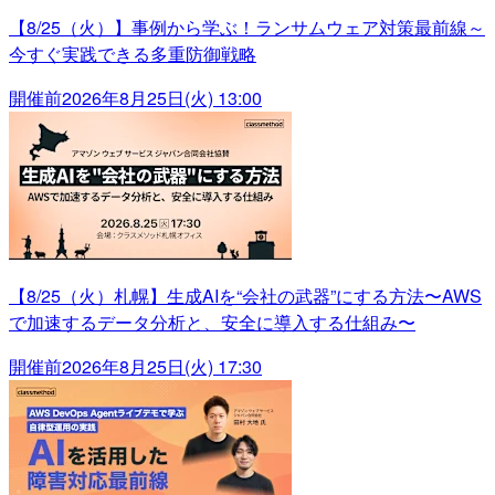
【8/25（火）】事例から学ぶ！ランサムウェア対策最前線～
今すぐ実践できる多重防御戦略
開催前
2026年8月25日(火) 13:00
【8/25（火）札幌】生成AIを“会社の武器”にする方法〜AWS
で加速するデータ分析と、安全に導入する仕組み〜
開催前
2026年8月25日(火) 17:30