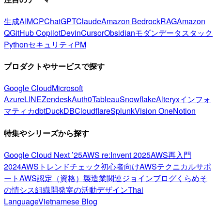
生成AI
MCP
ChatGPT
Claude
Amazon Bedrock
RAG
Amazon
Q
GitHub Copilot
Devin
Cursor
Obsidian
モダンデータスタック
Python
セキュリティ
PM
プロダクトやサービスで探す
Google Cloud
Microsoft
Azure
LINE
Zendesk
Auth0
Tableau
Snowflake
Alteryx
インフォ
マティカ
dbt
DuckDB
Cloudflare
Splunk
Vision One
Notion
特集やシリーズから探す
Google Cloud Next ’25
AWS re:Invent 2025
AWS再入門
2024
AWSトレンドチェック
初心者向け
AWSテクニカルサポ
ート
AWS認定（資格）
製造業関連
ジョインブログ
くらめそ
の情シス
組織開発室の活動
デザイン
Thai
Language
Vietnamese Blog