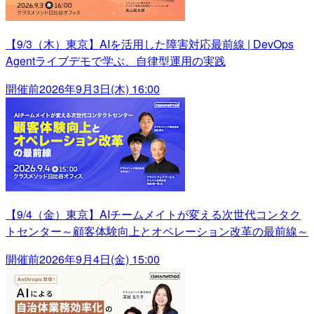
【9/3（木）東京】AIを活用した障害対応最前線 | DevOps
Agentライブデモで学ぶ、自律型運用の実践
開催前
2026年9月3日(木) 16:00
【9/4（金）東京】AIチームメイトが変える次世代コンタク
トセンター～顧客体験向上とオペレーション改革の最前線～
開催前
2026年9月4日(金) 15:00