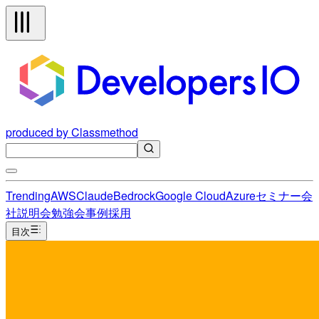
produced by Classmethod
Trending
AWS
Claude
Bedrock
Google Cloud
Azure
セミナー
会
社説明会
勉強会
事例
採用
目次