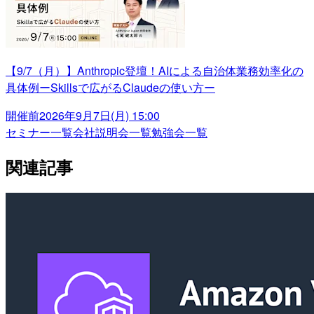
【9/7（月）】Anthropic登壇！AIによる自治体業務効率化の
具体例ーSkillsで広がるClaudeの使い方ー
開催前
2026年9月7日(月) 15:00
セミナー一覧
会社説明会一覧
勉強会一覧
関連記事