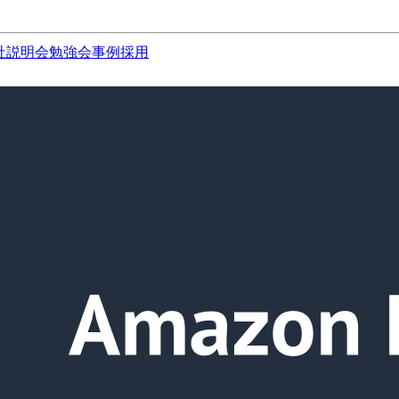
社説明会
勉強会
事例
採用