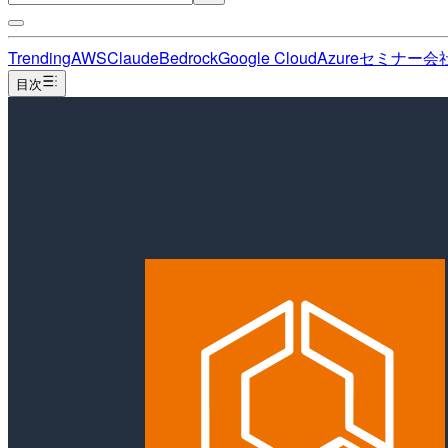
Trending
AWS
Claude
Bedrock
Google Cloud
Azure
セミナー
会
目次