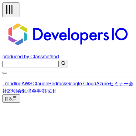
produced by Classmethod
Trending
AWS
Claude
Bedrock
Google Cloud
Azure
セミナー
会
社説明会
勉強会
事例
採用
目次