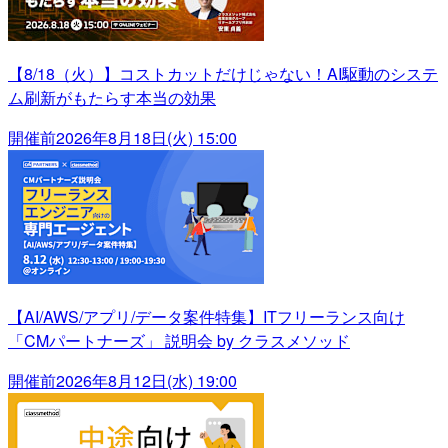
【8/18（火）】コストカットだけじゃない！AI駆動のシステ
ム刷新がもたらす本当の効果
開催前
2026年8月18日(火) 15:00
【AI/AWS/アプリ/データ案件特集】ITフリーランス向け
「CMパートナーズ」 説明会 by クラスメソッド
開催前
2026年8月12日(水) 19:00