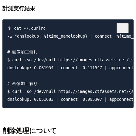
計測実行結果
＄ cat ~/.curlrc

-w "dnslookup: %{time_namelookup} | connect: %{time_c
# 画像加工無し

$ curl -so /dev/null https://images.ctfassets.net/{sp
dnslookup: 0.061954 | connect: 0.111547 | appconnect:
# 画像加工有り

$ curl -so /dev/null https://images.ctfassets.net/{sp
削除処理について