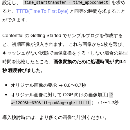
設定し、
を求め
time_starttransfer - time_appconnect
ると、
TTFB(Time To First Byte)
と同等の時間を求まること
ができます。
Contentful の Getting Started でサンプルブログを作成する
と、初期画像が投入されます。 これら画像から3枚を選び、
キャッシュがない状態で画像変換をする・しない場合の処理
時間を比較したところ、
画像変換のために処理時間が 約0.4
秒 程度伸びました
。
オリジナル画像の要求 → 0.6〜0.7秒
オリジナル画像に対して OGP 向けの画像加工(
?
) → 1〜1.2秒
w=1200&h=630&fit=pad&bg=rgb:ffffff
導入検討時には、より多くの画像で計測ください。