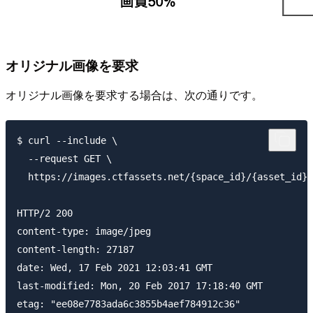
オリジナル画像を要求
オリジナル画像を要求する場合は、次の通りです。
$ curl --include \

  --request GET \

  https://images.ctfassets.net/{space_id}/{asset_id}/
HTTP/2 200

content-type: image/jpeg

content-length: 27187

date: Wed, 17 Feb 2021 12:03:41 GMT

last-modified: Mon, 20 Feb 2017 17:18:40 GMT

etag: "ee08e7783ada6c3855b4aef784912c36"
