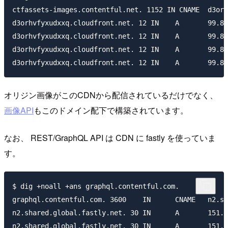
ctfassets-images.contentful.net. 1152 IN CNAME	d3orhvfyxudxxq.cloudfront.net.

d3orhvfyxudxxq.cloudfront.net. 12 IN	A	99.84.158.98

d3orhvfyxudxxq.cloudfront.net. 12 IN	A	99.84.158.51

d3orhvfyxudxxq.cloudfront.net. 12 IN	A	99.84.158.18

オリジン画像がこのCDNから配信されているだけでなく、
画像API
もこのドメイン配下で構築されています。
なお、 REST/GraphQL API は CDN に fastly を使っていま
す。
$ dig +noall +ans graphql.contentful.com.

graphql.contentful.com.	3600	IN	CNAME	n2.shared.global.fastly.net.

n2.shared.global.fastly.net. 30	IN	A	151.101.2.49

n2.shared.global.fastly.net. 30	IN	A	151.101.66.49
