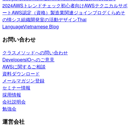
2024
AWSトレンドチェック
初心者向け
AWSテクニカルサポ
ート
AWS認定（資格）
製造業関連
ジョインブログ
くらめそ
の情シス
組織開発室の活動
デザイン
Thai
Language
Vietnamese Blog
お問い合わせ
クラスメソッドへの問い合わせ
DevelopersIOへのご意見
AWSに関するご相談
資料ダウンロード
メールマガジン登録
セミナー情報
採用情報
会社説明会
勉強会
運営会社