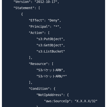
    "Version": "2012-10-17",

    "Statement": [

        {

            "Effect": "Deny",

            "Principal": "*",

            "Action": [

                "s3:PutObject",

                "s3:GetObject",

                "s3:ListBucket"

            ],

            "Resource": [

                "S3バケットARN",

                "S3バケットARN/*"

            ],

            "Condition": {

                "NotIpAddress": {

                    "aws:SourceIp": "X.X.X.X/32"
