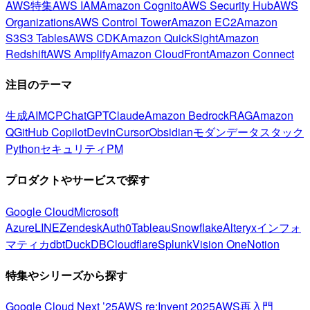
AWS特集
AWS IAM
Amazon Cognito
AWS Security Hub
AWS
Organizations
AWS Control Tower
Amazon EC2
Amazon
S3
S3 Tables
AWS CDK
Amazon QuickSight
Amazon
Redshift
AWS Amplify
Amazon CloudFront
Amazon Connect
注目のテーマ
生成AI
MCP
ChatGPT
Claude
Amazon Bedrock
RAG
Amazon
Q
GitHub Copilot
Devin
Cursor
Obsidian
モダンデータスタック
Python
セキュリティ
PM
プロダクトやサービスで探す
Google Cloud
Microsoft
Azure
LINE
Zendesk
Auth0
Tableau
Snowflake
Alteryx
インフォ
マティカ
dbt
DuckDB
Cloudflare
Splunk
Vision One
Notion
特集やシリーズから探す
Google Cloud Next ’25
AWS re:Invent 2025
AWS再入門