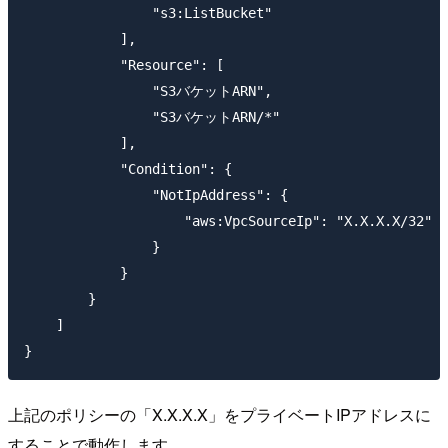
                "s3:ListBucket"

            ],

            "Resource": [

                "S3バケットARN",

                "S3バケットARN/*"

            ],

            "Condition": {

                "NotIpAddress": {

                    "aws:VpcSourceIp": "X.X.X.X/32"

                }

            }

        }

    ]

上記のポリシーの「X.X.X.X」をプライベートIPアドレスに
することで動作します。