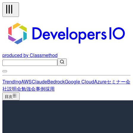
produced by Classmethod
Trending
AWS
Claude
Bedrock
Google Cloud
Azure
セミナー
会
社説明会
勉強会
事例
採用
目次