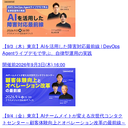
【9/3（木）東京】AIを活用した障害対応最前線 | DevOps
Agentライブデモで学ぶ、自律型運用の実践
開催前
2026年9月3日(木) 16:00
【9/4（金）東京】AIチームメイトが変える次世代コンタク
トセンター～顧客体験向上とオペレーション改革の最前線～