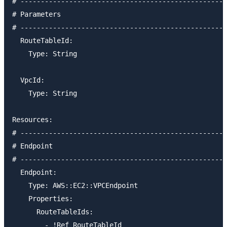
# ---------------------------------------------------
# Parameters

# ---------------------------------------------------
  RouteTableId:

    Type: String

  VpcId:

    Type: String

Resources:

# ---------------------------------------------------
# Endpoint

# ---------------------------------------------------
  Endpoint:

    Type: AWS::EC2::VPCEndpoint

    Properties: 

      RouteTableIds: 

        - !Ref RouteTableId
