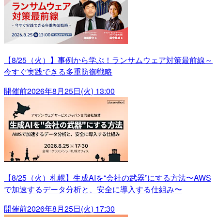
【8/25（火）】事例から学ぶ！ランサムウェア対策最前線～
今すぐ実践できる多重防御戦略
開催前
2026年8月25日(火) 13:00
【8/25（火）札幌】生成AIを“会社の武器”にする方法〜AWS
で加速するデータ分析と、安全に導入する仕組み〜
開催前
2026年8月25日(火) 17:30