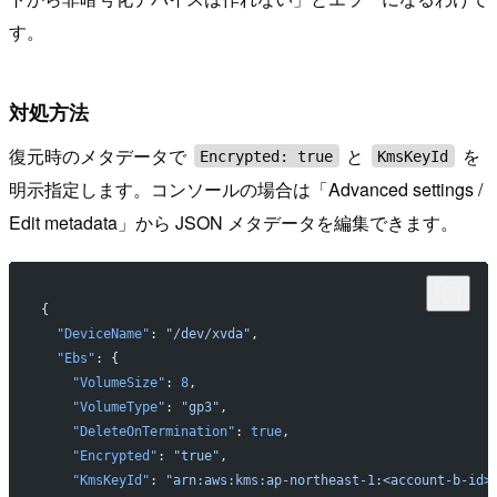
す。
対処方法
復元時のメタデータで
と
を
Encrypted: true
KmsKeyId
明示指定します。コンソールの場合は「Advanced settings /
Edit metadata」から JSON メタデータを編集できます。
{
  "DeviceName"
: 
"/dev/xvda"
,
  "Ebs"
: {
    "VolumeSize"
: 
8
,
    "VolumeType"
: 
"gp3"
,
    "DeleteOnTermination"
: 
true
,
    "Encrypted"
: 
"true"
,
    "KmsKeyId"
: 
"arn:aws:kms:ap-northeast-1:<account-b-id>