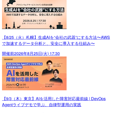
【8/25（火）札幌】生成AIを“会社の武器”にする方法〜AWS
で加速するデータ分析と、安全に導入する仕組み〜
開催前
2026年8月25日(火) 17:30
【9/3（木）東京】AIを活用した障害対応最前線 | DevOps
Agentライブデモで学ぶ、自律型運用の実践