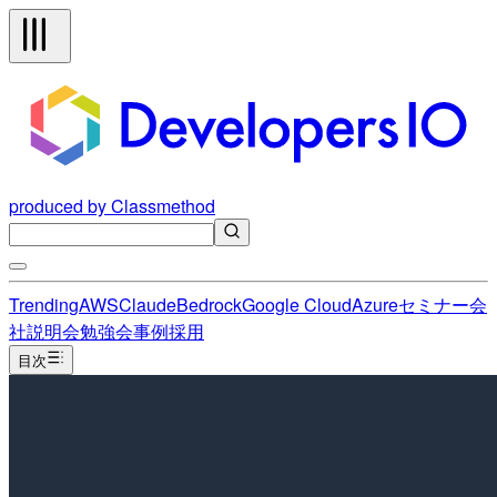
produced by Classmethod
Trending
AWS
Claude
Bedrock
Google Cloud
Azure
セミナー
会
社説明会
勉強会
事例
採用
目次