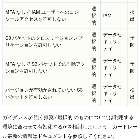
選
MFA なしで IAM ユーザーへのコン
検
択
IAM
ソールアクセスを許可しない
出
的
選
データセ
S3 バケットのクロスリージョンレプ
予
択
キュリ
リケーションを許可しない
防
的
ティ
選
データセ
MFA なしで S3 バケットでの削除アク
予
択
キュリ
ションを許可しない
防
的
ティ
選
データセ
バージョンが有効かされていない S3
検
択
キュリ
バケットを許可しない
出
的
ティ
ガイダンスが 強く推奨 / 選択的 のものについては利用する
環境に合わせて有効化するかを検討しましょう。ガードレー
ル最新の情報はドキュメントを参照してください。