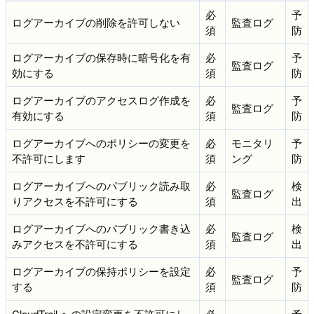
必
予
ログアーカイブの削除を許可しない
監査ログ
須
防
ログアーカイブの保存時に暗号化を有
必
予
監査ログ
効にする
須
防
ログアーカイブのアクセスログ作成を
必
予
監査ログ
有効にする
須
防
ログアーカイブへのポリシーの変更を
必
モニタリ
予
不許可にします
須
ング
防
ログアーカイブへのパブリック読み取
必
検
監査ログ
りアクセスを不許可にする
須
出
ログアーカイブへのパブリック書き込
必
検
監査ログ
みアクセスを不許可にする
須
出
ログアーカイブの保持ポリシーを設定
必
予
監査ログ
する
須
防
CloudTrail への設定変更を不許可にし
必
予