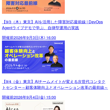
【9/3（木）東京】AIを活用した障害対応最前線 | DevOps
Agentライブデモで学ぶ、自律型運用の実践
開催前
2026年9月3日(木) 16:00
【9/4（金）東京】AIチームメイトが変える次世代コンタク
トセンター～顧客体験向上とオペレーション改革の最前線～
開催前
2026年9月4日(金) 15:00