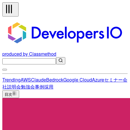
produced by Classmethod
Trending
AWS
Claude
Bedrock
Google Cloud
Azure
セミナー
会
社説明会
勉強会
事例
採用
目次