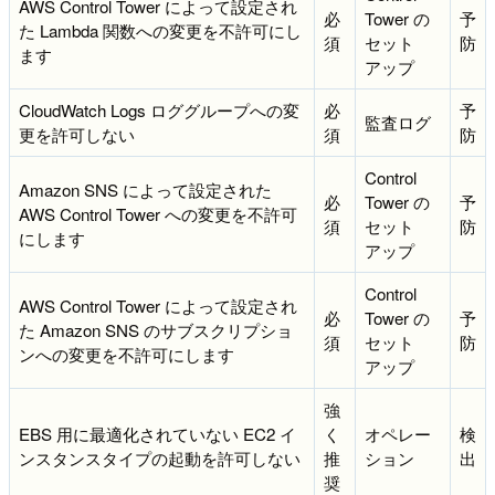
AWS Control Tower によって設定され
必
Tower の
予
た Lambda 関数への変更を不許可にし
須
セット
防
ます
アップ
CloudWatch Logs ロググループへの変
必
予
監査ログ
更を許可しない
須
防
Control
Amazon SNS によって設定された
必
Tower の
予
AWS Control Tower への変更を不許可
須
セット
防
にします
アップ
Control
AWS Control Tower によって設定され
必
Tower の
予
た Amazon SNS のサブスクリプショ
須
セット
防
ンへの変更を不許可にします
アップ
強
EBS 用に最適化されていない EC2 イ
く
オペレー
検
ンスタンスタイプの起動を許可しない
推
ション
出
奨