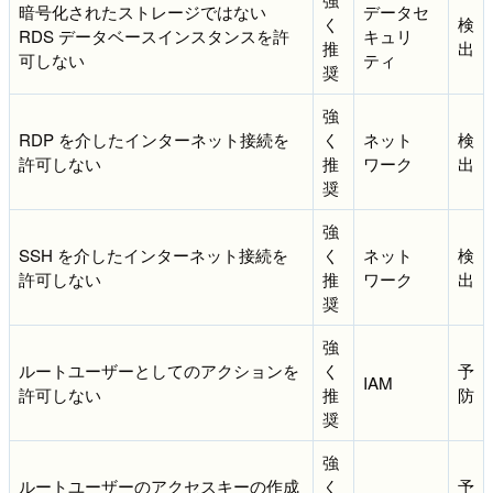
暗号化されたストレージではない
データセ
く
検
RDS データベースインスタンスを許
キュリ
推
出
可しない
ティ
奨
強
RDP を介したインターネット接続を
く
ネット
検
許可しない
推
ワーク
出
奨
強
SSH を介したインターネット接続を
く
ネット
検
許可しない
推
ワーク
出
奨
強
ルートユーザーとしてのアクションを
く
予
IAM
許可しない
推
防
奨
強
ルートユーザーのアクセスキーの作成
く
予