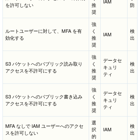
IAM
を許可しない
推
防
奨
強
ルートユーザーに対して、MFA を有
く
検
IAM
効化する
推
出
奨
強
データセ
S3 バケットへのパブリック読み取り
く
検
キュリ
アクセスを不許可にする
推
出
ティ
奨
強
データセ
S3 バケットへのパブリック書き込み
く
検
キュリ
アクセスを不許可にする
推
出
ティ
奨
選
MFA なしで IAM ユーザーへのアクセ
検
択
IAM
スを許可しない
出
的