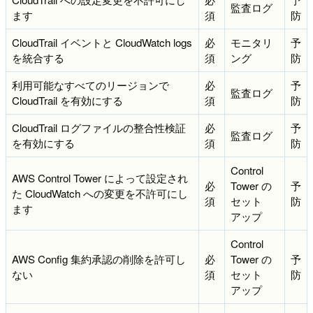
監査ログ
ます
須
防
CloudTrail イベントと CloudWatch logs
必
モニタリ
予
を統合する
須
ング
防
利用可能なすべてのリージョンで
必
予
監査ログ
CloudTrail を有効にする
須
防
CloudTrail ログファイルの整合性検証
必
予
監査ログ
を有効にする
須
防
Control
AWS Control Tower によって設定され
必
Tower の
予
た CloudWatch への変更を不許可にし
須
セット
防
ます
アップ
Control
AWS Config 集約承認の削除を許可し
必
Tower の
予
ない
須
セット
防
アップ