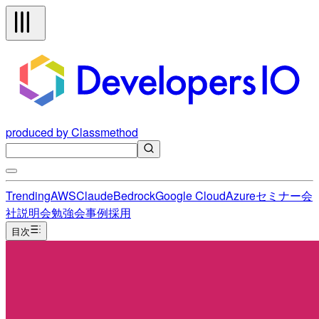
produced by Classmethod
Trending
AWS
Claude
Bedrock
Google Cloud
Azure
セミナー
会
社説明会
勉強会
事例
採用
目次