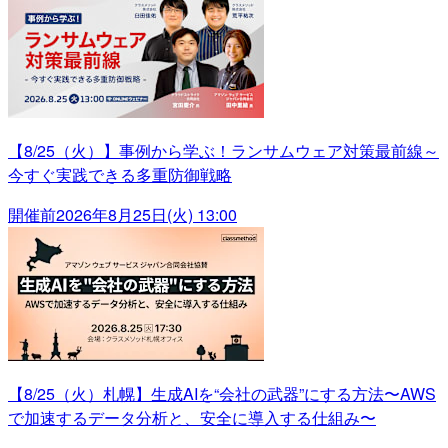
【8/25（火）】事例から学ぶ！ランサムウェア対策最前線～
今すぐ実践できる多重防御戦略
開催前
2026年8月25日(火) 13:00
【8/25（火）札幌】生成AIを“会社の武器”にする方法〜AWS
で加速するデータ分析と、安全に導入する仕組み〜