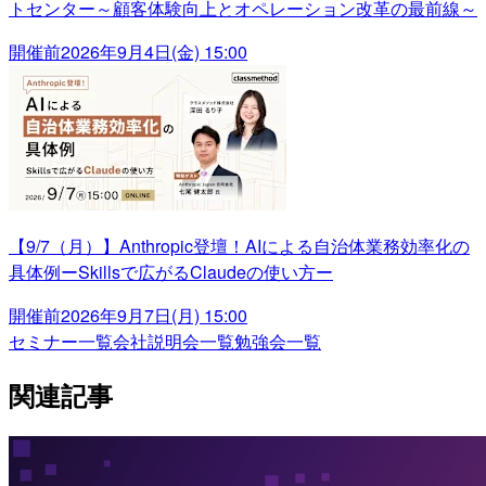
トセンター～顧客体験向上とオペレーション改革の最前線～
開催前
2026年9月4日(金) 15:00
【9/7（月）】Anthropic登壇！AIによる自治体業務効率化の
具体例ーSkillsで広がるClaudeの使い方ー
開催前
2026年9月7日(月) 15:00
セミナー一覧
会社説明会一覧
勉強会一覧
関連記事