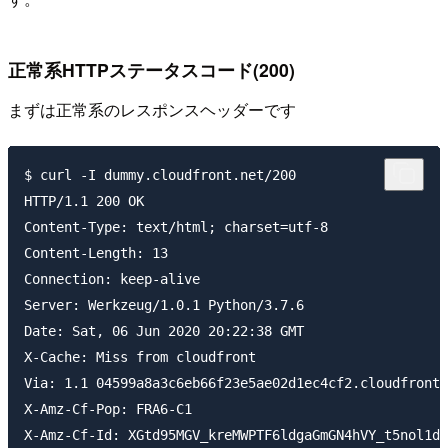
正常系HTTPステータスコード(200)
まずは正常系のレスポンスヘッダーです
$ curl -I dummy.cloudfront.net/200

HTTP/1.1 200 OK

Content-Type: text/html; charset=utf-8

Content-Length: 13

Connection: keep-alive

Server: Werkzeug/1.0.1 Python/3.7.6

Date: Sat, 06 Jun 2020 20:22:38 GMT

X-Cache: Miss from cloudfront

Via: 1.1 04599a8a3c6eb66f23e5ae02d1ec4cf2.cloudfront.
X-Amz-Cf-Pop: FRA6-C1

X-Amz-Cf-Id: XGtd95MGV_kreMWPTF6ldgaGmGN4hVY_t5nol1dy