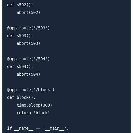
def s502():

    abort(502)

@app.route('/503')

def s503():

    abort(503)

@app.route('/504')

def s504():

    abort(504)

@app.route('/block')

def block():

    time.sleep(300)

    return 'block'

if __name__ == '__main__':
