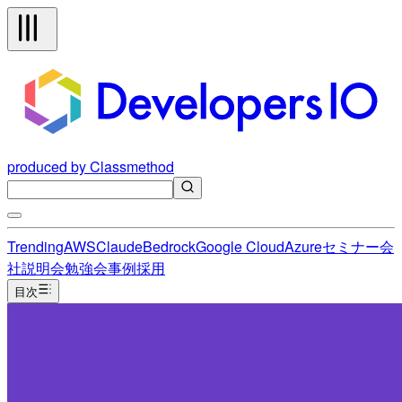
produced by Classmethod
Trending
AWS
Claude
Bedrock
Google Cloud
Azure
セミナー
会
社説明会
勉強会
事例
採用
目次