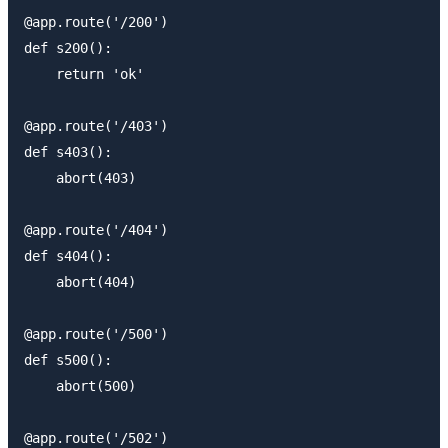
@app.route('/200')

def s200():

    return 'ok'

@app.route('/403')

def s403():

    abort(403)

@app.route('/404')

def s404():

    abort(404)

@app.route('/500')

def s500():

    abort(500)

@app.route('/502')
