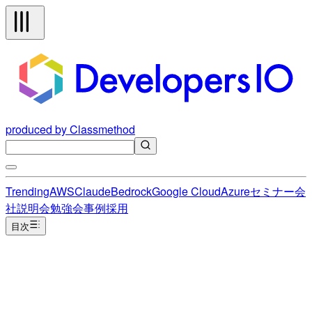
produced by Classmethod
Trending
AWS
Claude
Bedrock
Google Cloud
Azure
セミナー
会
社説明会
勉強会
事例
採用
目次