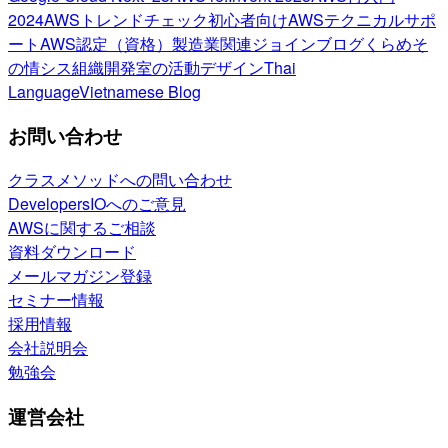
2024
AWSトレンドチェック
初心者向け
AWSテクニカルサポ
ート
AWS認定（資格）
製造業関連
ジョインブログ
くらめそ
の情シス
組織開発室の活動
デザイン
Thai
Language
Vietnamese Blog
お問い合わせ
クラスメソッドへの問い合わせ
DevelopersIOへのご意見
AWSに関するご相談
資料ダウンロード
メールマガジン登録
セミナー情報
採用情報
会社説明会
勉強会
運営会社