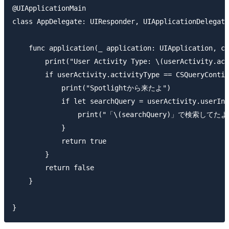
@UIApplicationMain

class AppDelegate: UIResponder, UIApplicationDelegate
    func application(_ application: UIApplication, co
        print("User Activity Type: \(userActivity.act
        if userActivity.activityType == CSQueryContin
            print("Spotlightから来たよ")

            if let searchQuery = userActivity.userInf
                print("「\(searchQuery)」で検索してたよ"
            }

            return true

        }

        return false

    }
