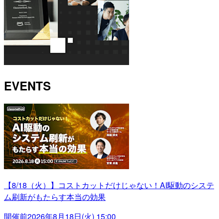
EVENTS
【8/18（火）】コストカットだけじゃない！AI駆動のシステ
ム刷新がもたらす本当の効果
開催前
2026年8月18日(火) 15:00