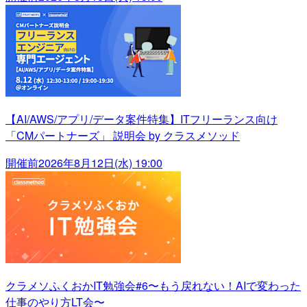
【AI/AWS/アプリ/データ案件特集】ITフリーランス向け
「CMパートナーズ」 説明会 by クラスメソッド
開催前
2026年8月12日(水) 19:00
クラメソふくおかIT勉強会#6〜もう戻れない！AIで変わった
仕事のやり方LT会〜