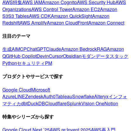
AWS特集
AWS IAM
Amazon Cognito
AWS Security Hub
AWS
Organizations
AWS Control Tower
Amazon EC2
Amazon
S3
S3 Tables
AWS CDK
Amazon QuickSight
Amazon
Redshift
AWS Amplify
Amazon CloudFront
Amazon Connect
注目のテーマ
生成AI
MCP
ChatGPT
Claude
Amazon Bedrock
RAG
Amazon
Q
GitHub Copilot
Devin
Cursor
Obsidian
モダンデータスタック
Python
セキュリティ
PM
プロダクトやサービスで探す
Google Cloud
Microsoft
Azure
LINE
Zendesk
Auth0
Tableau
Snowflake
Alteryx
インフォ
マティカ
dbt
DuckDB
Cloudflare
Splunk
Vision One
Notion
特集やシリーズから探す
Google Cloud Next ’25
AWS re:Invent 2025
AWS再入門