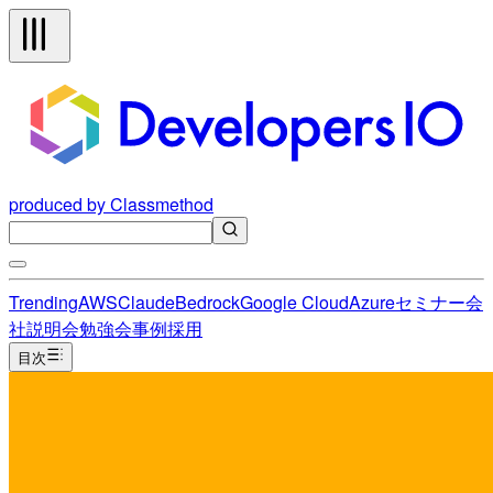
produced by Classmethod
Trending
AWS
Claude
Bedrock
Google Cloud
Azure
セミナー
会
社説明会
勉強会
事例
採用
目次