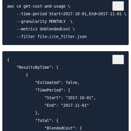
aws ce get-cost-and-usage \

    --time-period Start=2017-10-01,End=2017-11-01 \

    --granularity MONTHLY  \

    --metrics UnblendedCost \

{

    "ResultsByTime": [

        {

            "Estimated": false,

            "TimePeriod": {

                "Start": "2017-10-01",

                "End": "2017-11-01"

            },

            "Total": {

                "BlendedCost": {
