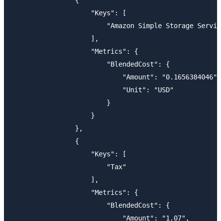
                {

                    "Keys": [

                        "Amazon Simple Storage Servic
                    ],

                    "Metrics": {

                        "BlendedCost": {

                            "Amount": "0.1656384046",

                            "Unit": "USD"

                        }

                    }

                },

                {

                    "Keys": [

                        "Tax"

                    ],

                    "Metrics": {

                        "BlendedCost": {

                            "Amount": "1.07",
