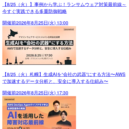
【8/25（火）】事例から学ぶ！ランサムウェア対策最前線～
今すぐ実践できる多重防御戦略
開催前
2026年8月25日(火) 13:00
【8/25（火）札幌】生成AIを“会社の武器”にする方法〜AWS
で加速するデータ分析と、安全に導入する仕組み〜
開催前
2026年8月25日(火) 17:30