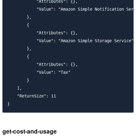
            "Attributes": {},

            "Value": "Amazon Simple Notification Serv
        },

        {

            "Attributes": {},

            "Value": "Amazon Simple Storage Service"

        },

        {

            "Attributes": {},

            "Value": "Tax"

        }

    ],

    "ReturnSize": 11

get-cost-and-usage