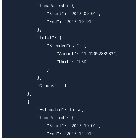
            "TimePeriod": {

                "Start": "2017-09-01",

                "End": "2017-10-01"

            },

            "Total": {

                "BlendedCost": {

                    "Amount": "1.1205283933",

                    "Unit": "USD"

                }

            },

            "Groups": []

        },

        {

            "Estimated": false,

            "TimePeriod": {

                "Start": "2017-10-01",

                "End": "2017-11-01"
