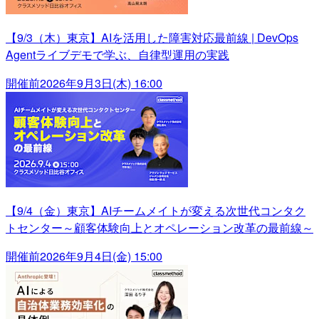
【9/3（木）東京】AIを活用した障害対応最前線 | DevOps
Agentライブデモで学ぶ、自律型運用の実践
開催前
2026年9月3日(木) 16:00
【9/4（金）東京】AIチームメイトが変える次世代コンタク
トセンター～顧客体験向上とオペレーション改革の最前線～
開催前
2026年9月4日(金) 15:00