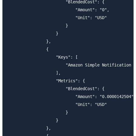
                        "BlendedCost": {

                            "Amount": "0",

                            "Unit": "USD"

                        }

                    }

                },

                {

                    "Keys": [

                        "Amazon Simple Notification S
                    ],

                    "Metrics": {

                        "BlendedCost": {

                            "Amount": "0.0000142504",

                            "Unit": "USD"

                        }

                    }

                },
