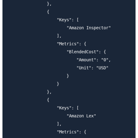
                },

                {

                    "Keys": [

                        "Amazon Inspector"

                    ],

                    "Metrics": {

                        "BlendedCost": {

                            "Amount": "0",

                            "Unit": "USD"

                        }

                    }

                },

                {

                    "Keys": [

                        "Amazon Lex"

                    ],

                    "Metrics": {
