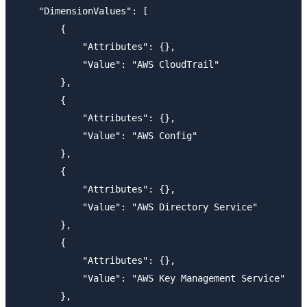
    "DimensionValues": [

        {

            "Attributes": {},

            "Value": "AWS CloudTrail"

        },

        {

            "Attributes": {},

            "Value": "AWS Config"

        },

        {

            "Attributes": {},

            "Value": "AWS Directory Service"

        },

        {

            "Attributes": {},

            "Value": "AWS Key Management Service"

        },
