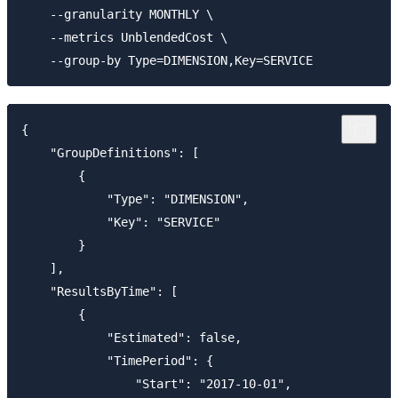
    --granularity MONTHLY \

    --metrics UnblendedCost \

{

    "GroupDefinitions": [

        {

            "Type": "DIMENSION",

            "Key": "SERVICE"

        }

    ],

    "ResultsByTime": [

        {

            "Estimated": false,

            "TimePeriod": {

                "Start": "2017-10-01",
