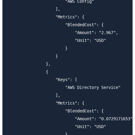
                        "AWS Config"

                    ],

                    "Metrics": {

                        "BlendedCost": {

                            "Amount": "2.967",

                            "Unit": "USD"

                        }

                    }

                },

                {

                    "Keys": [

                        "AWS Directory Service"

                    ],

                    "Metrics": {

                        "BlendedCost": {

                            "Amount": "0.0729171653",

                            "Unit": "USD"

                        }
