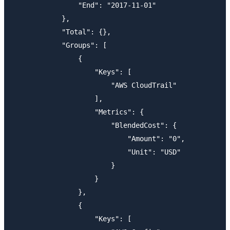
                "End": "2017-11-01"

            },

            "Total": {},

            "Groups": [

                {

                    "Keys": [

                        "AWS CloudTrail"

                    ],

                    "Metrics": {

                        "BlendedCost": {

                            "Amount": "0",

                            "Unit": "USD"

                        }

                    }

                },

                {

                    "Keys": [
