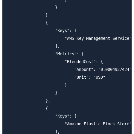
                    }

                },

                {

                    "Keys": [

                        "AWS Key Management Service"

                    ],

                    "Metrics": {

                        "BlendedCost": {

                            "Amount": "0.0004937424",

                            "Unit": "USD"

                        }

                    }

                },

                {

                    "Keys": [

                        "Amazon Elastic Block Store"

                    ],
