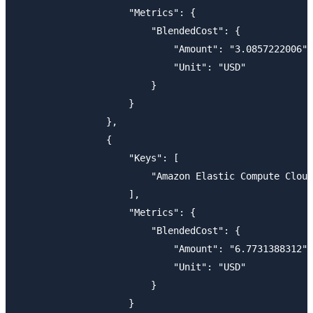
                    "Metrics": {

                        "BlendedCost": {

                            "Amount": "3.0857222006",

                            "Unit": "USD"

                        }

                    }

                },

                {

                    "Keys": [

                        "Amazon Elastic Compute Cloud
                    ],

                    "Metrics": {

                        "BlendedCost": {

                            "Amount": "6.7731388312",

                            "Unit": "USD"

                        }

                    }
