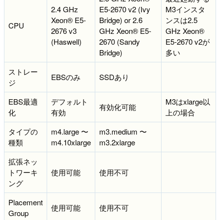
2.4 GHz
E5-2670 v2 (Ivy
M3インスタ
Xeon® E5-
Bridge) or 2.6
ンスは2.5
CPU
2676 v3
GHz Xeon® E5-
GHz Xeon®
(Haswell)
2670 (Sandy
E5-2670 v2が
Bridge)
多い
ストレー
EBSのみ
SSDあり
ジ
EBS最適
デフォルト
M3はxlarge以
有効化可能
化
有効
上の場合
タイプの
m4.large 〜
m3.medium 〜
種類
m4.10xlarge
m3.2xlarge
拡張ネッ
トワーキ
使用可能
使用不可
ング
Placement
使用可能
使用不可
Group