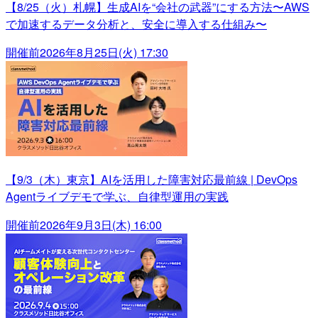
【8/25（火）札幌】生成AIを“会社の武器”にする方法〜AWS
で加速するデータ分析と、安全に導入する仕組み〜
開催前
2026年8月25日(火) 17:30
【9/3（木）東京】AIを活用した障害対応最前線 | DevOps
Agentライブデモで学ぶ、自律型運用の実践
開催前
2026年9月3日(木) 16:00