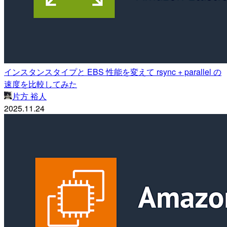
インスタンスタイプと EBS 性能を変えて rsync + parallel の
速度を比較してみた
片方 裕人
2025.11.24