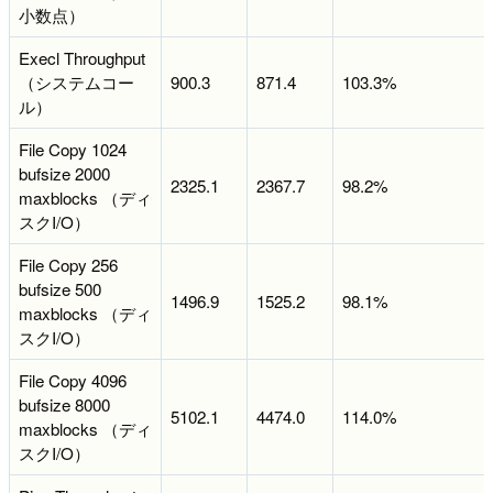
小数点）
Execl Throughput
（システムコー
900.3
871.4
103.3%
ル）
File Copy 1024
bufsize 2000
2325.1
2367.7
98.2%
maxblocks （ディ
スクI/O）
File Copy 256
bufsize 500
1496.9
1525.2
98.1%
maxblocks （ディ
スクI/O）
File Copy 4096
bufsize 8000
5102.1
4474.0
114.0%
maxblocks （ディ
スクI/O）