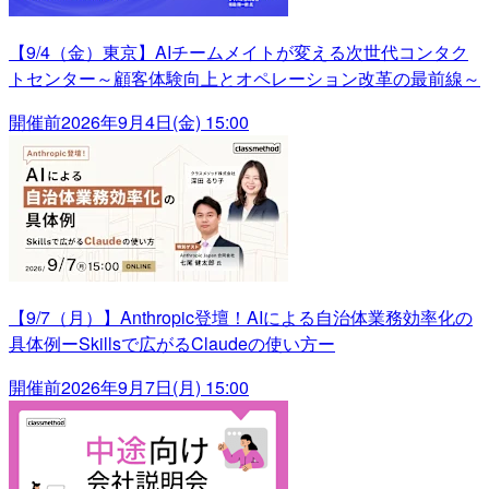
【9/4（金）東京】AIチームメイトが変える次世代コンタク
トセンター～顧客体験向上とオペレーション改革の最前線～
開催前
2026年9月4日(金) 15:00
【9/7（月）】Anthropic登壇！AIによる自治体業務効率化の
具体例ーSkillsで広がるClaudeの使い方ー
開催前
2026年9月7日(月) 15:00