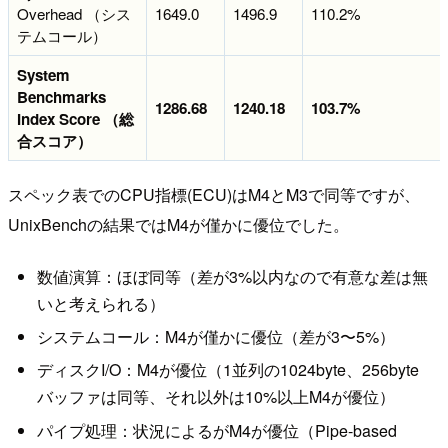
Overhead （シス
1649.0
1496.9
110.2%
テムコール）
System
Benchmarks
1286.68
1240.18
103.7%
Index Score （総
合スコア）
スペック表でのCPU指標(ECU)はM4とM3で同等ですが、
UnixBenchの結果ではM4が僅かに優位でした。
数値演算：ほぼ同等（差が3%以内なので有意な差は無
いと考えられる）
システムコール：M4が僅かに優位（差が3〜5%）
ディスクI/O：M4が優位（1並列の1024byte、256byte
バッファは同等、それ以外は10%以上M4が優位）
パイプ処理：状況によるがM4が優位（Pipe-based