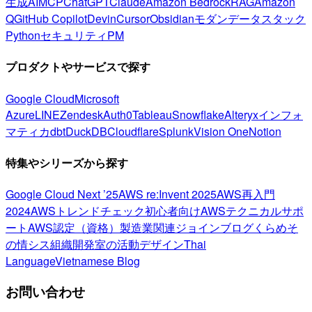
生成AI
MCP
ChatGPT
Claude
Amazon Bedrock
RAG
Amazon
Q
GitHub Copilot
Devin
Cursor
Obsidian
モダンデータスタック
Python
セキュリティ
PM
プロダクトやサービスで探す
Google Cloud
Microsoft
Azure
LINE
Zendesk
Auth0
Tableau
Snowflake
Alteryx
インフォ
マティカ
dbt
DuckDB
Cloudflare
Splunk
Vision One
Notion
特集やシリーズから探す
Google Cloud Next ’25
AWS re:Invent 2025
AWS再入門
2024
AWSトレンドチェック
初心者向け
AWSテクニカルサポ
ート
AWS認定（資格）
製造業関連
ジョインブログ
くらめそ
の情シス
組織開発室の活動
デザイン
Thai
Language
Vietnamese Blog
お問い合わせ