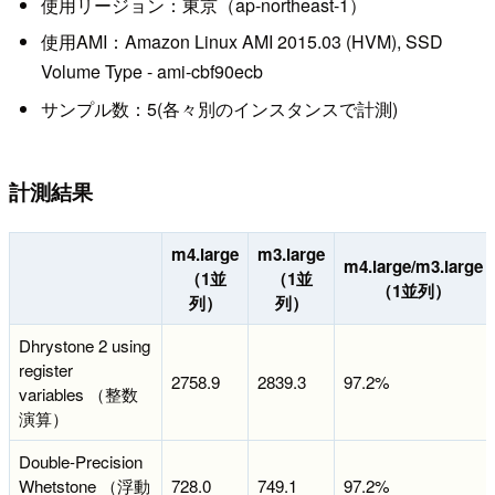
使用リージョン：東京（ap-northeast-1）
使用AMI：Amazon Linux AMI 2015.03 (HVM), SSD
Volume Type - ami-cbf90ecb
サンプル数：5(各々別のインスタンスで計測)
計測結果
m4.large
m3.large
m4.large/m3.large
（1並
（1並
（1並列）
列）
列）
Dhrystone 2 using
register
2758.9
2839.3
97.2%
variables （整数
演算）
Double-Precision
Whetstone （浮動
728.0
749.1
97.2%