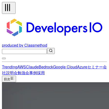
produced by Classmethod
Trending
AWS
Claude
Bedrock
Google Cloud
Azure
セミナー
会
社説明会
勉強会
事例
採用
目次