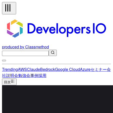
produced by Classmethod
Trending
AWS
Claude
Bedrock
Google Cloud
Azure
セミナー
会
社説明会
勉強会
事例
採用
目次