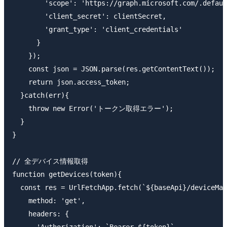
        'scope': 'https://graph.microsoft.com/.defaul
        'client_secret': clientSecret,

        'grant_type': 'client_credentials'

      }

    });

    const json = JSON.parse(res.getContentText());

    return json.access_token;

  }catch(err){

    throw new Error('トークン取得エラー');

  }

}

// 全デバイス情報取得

function getDevices(token){

  const res = UrlFetchApp.fetch(`${baseApi}/deviceMan
    method: 'get',

    headers: {

      'Authorization': `Bearer ${token}`,
