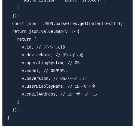
    }

  });

  const json = JSON.parse(res.getContentText());

  return json.value.map(v => {

    return [

      v.id, // デバイスID

      v.deviceName, // デバイス名

      v.operatingSystem, // OS

      v.model, // OSモデル

      v.osVersion, // OSバージョン

      v.userDisplayName, // ユーザー名

      v.emailAddress, // ユーザーメール

    ]

  });
