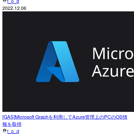
t_o_d
2022.12.06
[GAS]Microsoft Graphを利用してAzure管理上のPCのOS情
報を取得
t_o_d