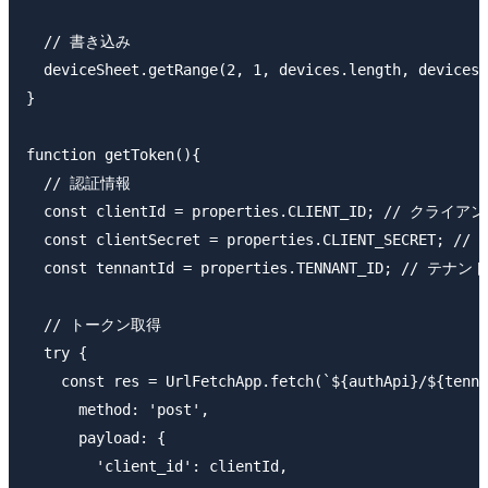
  // 書き込み

  deviceSheet.getRange(2, 1, devices.length, devices[
}

function getToken(){

  // 認証情報

  const clientId = properties.CLIENT_ID; // クライアン
  const clientSecret = properties.CLIENT_SECRET
  const tennantId = properties.TENNANT_ID; // テナントI
  // トークン取得

  try {

    const res = UrlFetchApp.fetch(`${authApi}/${tenna
      method: 'post',

      payload: {

        'client_id': clientId,
