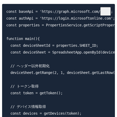
const baseApi = 'https://graph.microsoft.com/v1.0';

const authApi = 'https://login.microsoftonline.com';

const properties = PropertiesService.getScriptPropert
function main(){

  const deviceSheetId = properties.SHEET_ID;

  const deviceSheet = SpreadsheetApp.openById(deviceS
  // ヘッダー以外初期化

  deviceSheet.getRange(2, 1, deviceSheet.getLastRow()
  // トークン取得

  const token = getToken();

  // デバイス情報取得

  const devices = getDevices(token);
