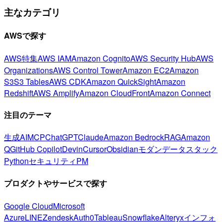
主なカテゴリ
AWSで探す
AWS特集
AWS IAM
Amazon Cognito
AWS Security Hub
AWS
Organizations
AWS Control Tower
Amazon EC2
Amazon
S3
S3 Tables
AWS CDK
Amazon QuickSight
Amazon
Redshift
AWS Amplify
Amazon CloudFront
Amazon Connect
注目のテーマ
生成AI
MCP
ChatGPT
Claude
Amazon Bedrock
RAG
Amazon
Q
GitHub Copilot
Devin
Cursor
Obsidian
モダンデータスタック
Python
セキュリティ
PM
プロダクトやサービスで探す
Google Cloud
Microsoft
Azure
LINE
Zendesk
Auth0
Tableau
Snowflake
Alteryx
インフォ