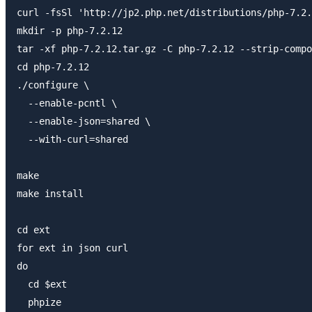
curl -fsSl 'http://jp2.php.net/distributions/php-7.2.
mkdir -p php-7.2.12

tar -xf php-7.2.12.tar.gz -C php-7.2.12 --strip-compo
cd php-7.2.12

./configure \

  --enable-pcntl \

  --enable-json=shared \

  --with-curl=shared

make

make install

cd ext

for ext in json curl

do

  cd $ext

  phpize
