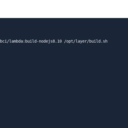
bci/lambda:build-nodejs8.10 /opt/layer/build.sh
