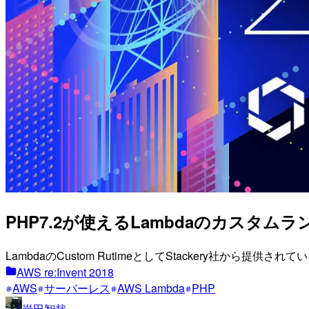
PHP7.2が使えるLambdaのカスタムラン
LambdaのCustom RutimeとしてStackery社から提
AWS re:Invent 2018
AWS
サーバーレス
AWS Lambda
PHP
岩田智哉