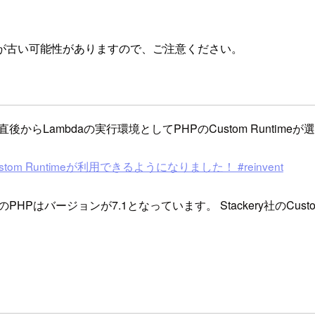
が古い可能性がありますので、ご注意ください。
表直後からLambdaの実行環境としてPHPのCustom Runti
m Runtimeが利用できるようになりました！ #reinvent
のPHPはバージョンが7.1となっています。 Stackery社のCustom 