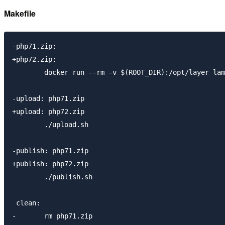
Makefile
-php71.zip:

+php72.zip:

        docker run --rm -v $(ROOT_DIR):/opt/layer lam
-upload: php71.zip

+upload: php72.zip

        ./upload.sh

-publish: php71.zip

+publish: php72.zip

        ./publish.sh

 clean:

-       rm php71.zip
