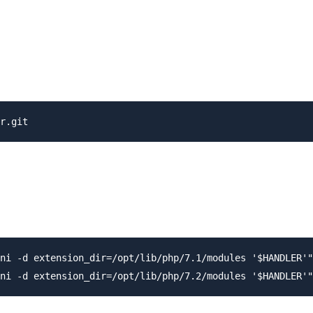
ni -d extension_dir=/opt/lib/php/7.1/modules '$HANDLER'"