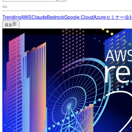
Trending
AWS
Claude
Bedrock
Google Cloud
Azure
セミナー
会
目次