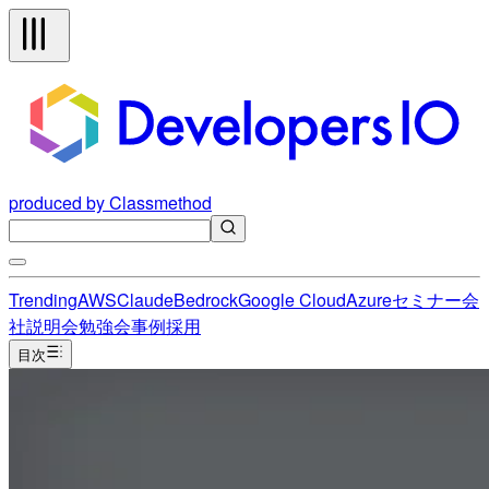
produced by Classmethod
Trending
AWS
Claude
Bedrock
Google Cloud
Azure
セミナー
会
社説明会
勉強会
事例
採用
目次