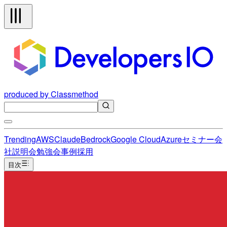
produced by Classmethod
Trending
AWS
Claude
Bedrock
Google Cloud
Azure
セミナー
会
社説明会
勉強会
事例
採用
目次