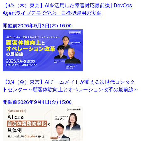
【9/3（木）東京】AIを活用した障害対応最前線 | DevOps
Agentライブデモで学ぶ、自律型運用の実践
開催前
2026年9月3日(木) 16:00
【9/4（金）東京】AIチームメイトが変える次世代コンタク
トセンター～顧客体験向上とオペレーション改革の最前線～
開催前
2026年9月4日(金) 15:00