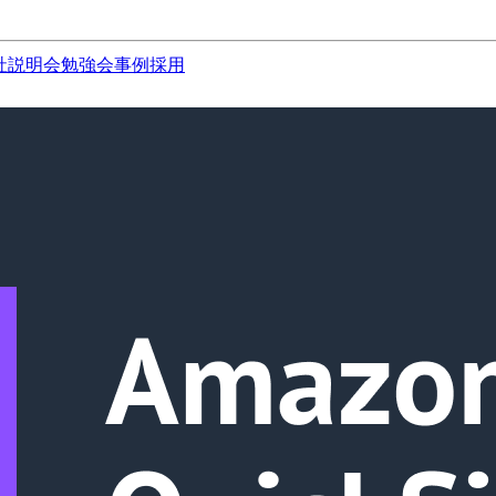
社説明会
勉強会
事例
採用