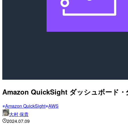
Amazon QuickSight ダッシ
Amazon QuickSight
AWS
大村 保貴
2024.07.09