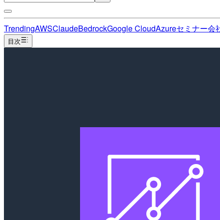
Trending
AWS
Claude
Bedrock
Google Cloud
Azure
セミナー
会
目次