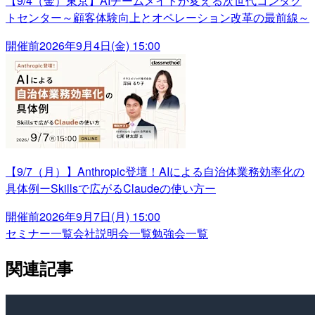
【9/4（金）東京】AIチームメイトが変える次世代コンタク
トセンター～顧客体験向上とオペレーション改革の最前線～
開催前
2026年9月4日(金) 15:00
【9/7（月）】Anthropic登壇！AIによる自治体業務効率化の
具体例ーSkillsで広がるClaudeの使い方ー
開催前
2026年9月7日(月) 15:00
セミナー一覧
会社説明会一覧
勉強会一覧
関連記事