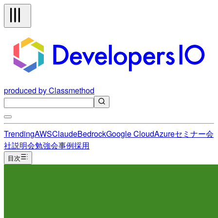
produced by Classmethod
Trending
AWS
Claude
Bedrock
Google Cloud
Azure
セミナー
会
社説明会
勉強会
事例
採用
目次