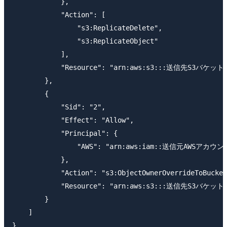
            },

            "Action": [

                "s3:ReplicateDelete",

                "s3:ReplicateObject"

            ],

            "Resource": "arn:aws:s3:::送信先S3バケット名
        },

        {

            "Sid": "2",

            "Effect": "Allow",

            "Principal": {

                "AWS": "arn:aws:iam::送信元AWSアカ
            },

            "Action": "s3:ObjectOwnerOverrideToBucket
            "Resource": "arn:aws:s3:::送信先S3バケット名
        }

    ]
