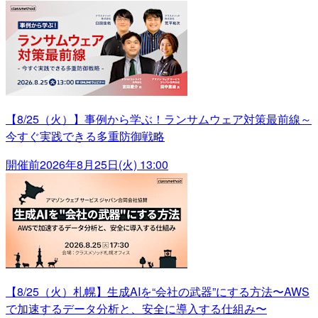
【8/25（火）】事例から学ぶ！ランサムウェア対策最前線～
今すぐ実践できる多重防御戦略
開催前
2026年8月25日(火) 13:00
【8/25（火）札幌】生成AIを“会社の武器”にする方法〜AWS
で加速するデータ分析と、安全に導入する仕組み〜