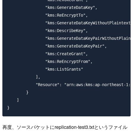
                "kms:GenerateDataKey",

                "kms:ReEncryptTo",

                "kms:GenerateDataKeyWithoutPlaintext"
                "kms:DescribeKey",

                "kms:GenerateDataKeyPairWithoutPlaint
                "kms:GenerateDataKeyPair",

                "kms:CreateGrant",

                "kms:ReEncryptFrom",

                "kms:ListGrants"

            ],

            "Resource": "arn:aws:kms:ap-northeas
        }

    ]

再度、ソースバケットにreplication-test3.txtというファイル