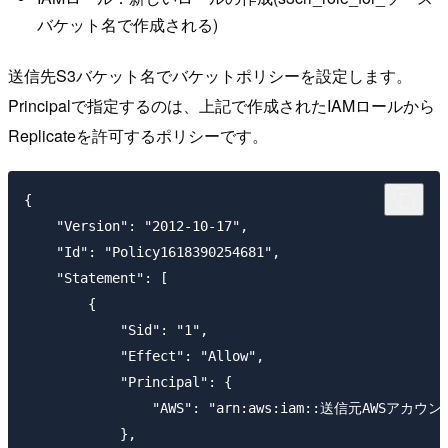
バケット名で作成される)
送信先S3バケット名でバケットポリシーを設定します。
Principalで指定するのは、上記で作成されたIAMロールから
Replicateを許可するポリシーです。
{

    "Version": "2012-10-17",

    "Id": "Policy1618390254681",

    "Statement": [

        {

            "Sid": "1",

            "Effect": "Allow",

            "Principal": {

                "AWS": "arn:aws:iam::送信元AWSアカ
            },
