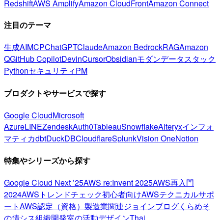
Redshift
AWS Amplify
Amazon CloudFront
Amazon Connect
注目のテーマ
生成AI
MCP
ChatGPT
Claude
Amazon Bedrock
RAG
Amazon
Q
GitHub Copilot
Devin
Cursor
Obsidian
モダンデータスタック
Python
セキュリティ
PM
プロダクトやサービスで探す
Google Cloud
Microsoft
Azure
LINE
Zendesk
Auth0
Tableau
Snowflake
Alteryx
インフォ
マティカ
dbt
DuckDB
Cloudflare
Splunk
Vision One
Notion
特集やシリーズから探す
Google Cloud Next ’25
AWS re:Invent 2025
AWS再入門
2024
AWSトレンドチェック
初心者向け
AWSテクニカルサポ
ート
AWS認定（資格）
製造業関連
ジョインブログ
くらめそ
の情シス
組織開発室の活動
デザイン
Thai