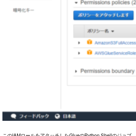
このIAMロールをアタッチしたGlueのPython Shellのジョブ