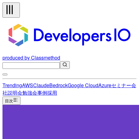
produced by Classmethod
Trending
AWS
Claude
Bedrock
Google Cloud
Azure
セミナー
会
社説明会
勉強会
事例
採用
目次