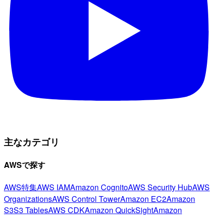
主なカテゴリ
AWSで探す
AWS特集
AWS IAM
Amazon Cognito
AWS Security Hub
AWS
Organizations
AWS Control Tower
Amazon EC2
Amazon
S3
S3 Tables
AWS CDK
Amazon QuickSight
Amazon