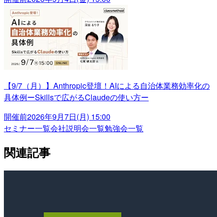
【9/7（月）】Anthropic登壇！AIによる自治体業務効率化の
具体例ーSkillsで広がるClaudeの使い方ー
開催前
2026年9月7日(月) 15:00
セミナー一覧
会社説明会一覧
勉強会一覧
関連記事