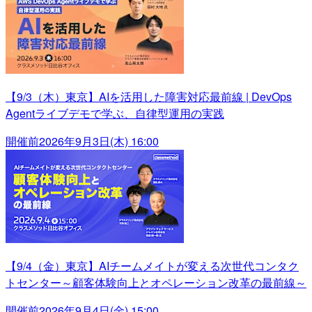
【9/3（木）東京】AIを活用した障害対応最前線 | DevOps
Agentライブデモで学ぶ、自律型運用の実践
開催前
2026年9月3日(木) 16:00
【9/4（金）東京】AIチームメイトが変える次世代コンタク
トセンター～顧客体験向上とオペレーション改革の最前線～
開催前
2026年9月4日(金) 15:00