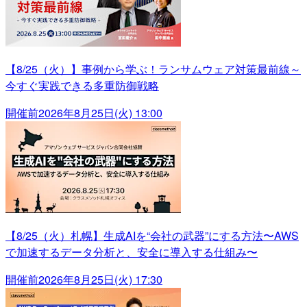
【8/25（火）】事例から学ぶ！ランサムウェア対策最前線～
今すぐ実践できる多重防御戦略
開催前
2026年8月25日(火) 13:00
【8/25（火）札幌】生成AIを“会社の武器”にする方法〜AWS
で加速するデータ分析と、安全に導入する仕組み〜
開催前
2026年8月25日(火) 17:30