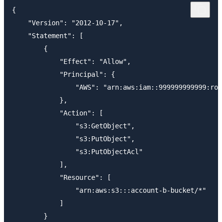
{

    "Version": "2012-10-17",

    "Statement": [

        {

            "Effect": "Allow",

            "Principal": {

                "AWS": "arn:aws:iam::999999999999:rol
            },

            "Action": [

                "s3:GetObject",

                "s3:PutObject",

                "s3:PutObjectAcl"

            ],

            "Resource": [

                "arn:aws:s3:::account-b-bucket/*"

            ]

        }
