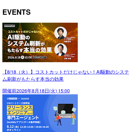
EVENTS
【8/18（火）】コストカットだけじゃない！AI駆動のシステ
ム刷新がもたらす本当の効果
開催前
2026年8月18日(火) 15:00