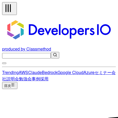
produced by Classmethod
Trending
AWS
Claude
Bedrock
Google Cloud
Azure
セミナー
会
社説明会
勉強会
事例
採用
目次