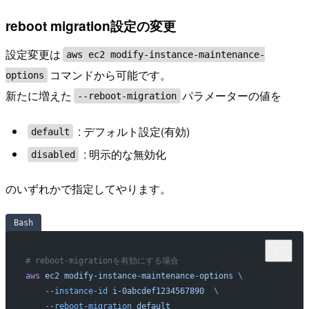
reboot migration設定の変更
設定変更は
aws ec2 modify-instance-maintenance-
コマンドから可能です。
options
新たに増えた
パラメーターの値を
--reboot-migration
: デフォルト設定(有効)
default
: 明示的な無効化
disabled
のいずれかで指定してやります。
Bash
# reboot-migrationを有効にする場合
aws
 ec2
 modify-instance-maintenance-options
 \
    --instance-id
 i-0abcdef1234567890
  \
    --reboot-migration
 default