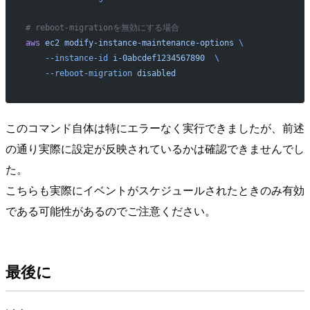
# reboot-migrationを無効にする場合
aws
 ec2
 modify-instance-maintenance-options
 \
    --instance-id
 i-0abcdef1234567890
  \
    --reboot-migration
 disabled
このコマンド自体は特にエラーなく実行できましたが、前述
の通り実際に設定が反映されているかは確認できませんでし
た。
こちらも実際にイベントがスケジュールされたときのみ有効
である可能性があるのでご注意ください。
最後に