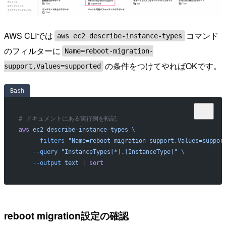
AWS CLIでは
コマンド
aws ec2 describe-instance-types
のフィルターに
Name=reboot-migration-
の条件をつけてやればOKです。
support,Values=supported
Bash
# ドキュメントにある実行例を転記
aws
 ec2
 describe-instance-types
 \
    --filters
 "Name=reboot-migration-support,Values=suppor
    --query
 "InstanceTypes[*].[InstanceType]"
 \
    --output
 text
 |
 sort
reboot migration設定の確認