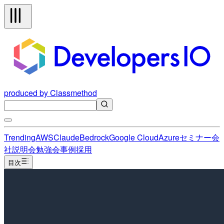
produced by Classmethod
Trending
AWS
Claude
Bedrock
Google Cloud
Azure
セミナー
会
社説明会
勉強会
事例
採用
目次