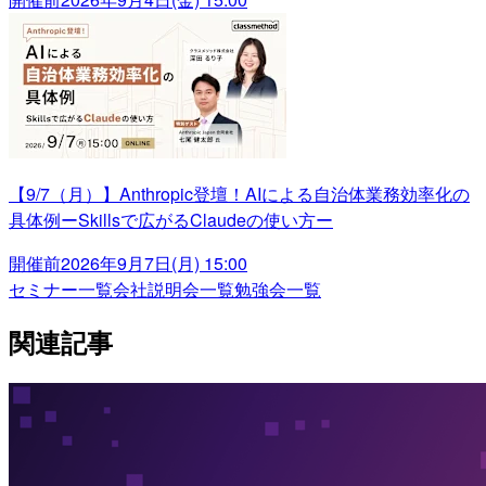
【9/7（月）】Anthropic登壇！AIによる自治体業務効率化の
具体例ーSkillsで広がるClaudeの使い方ー
開催前
2026年9月7日(月) 15:00
セミナー一覧
会社説明会一覧
勉強会一覧
関連記事