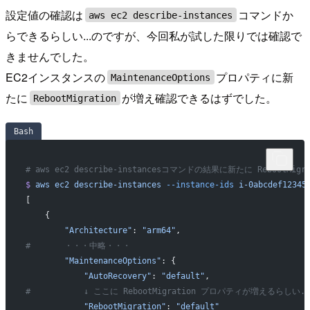
設定値の確認は
コマンドか
aws ec2 describe-instances
らできるらしい...のですが、今回私が試した限りでは確認で
きませんでした。
EC2インスタンスの
プロパティに新
MaintenanceOptions
たに
が増え確認できるはずでした。
RebootMigration
Bash
# aws ec2 describe-instancesコマンドの結果に新たに RebootMi
$
 aws
 ec2
 describe-instances
 --instance-ids
 i-0abcdef12345
[
    {
        "Architecture"
: 
"arm64"
,
#       ・・・中略・・・
        "MaintenanceOptions"
: {
            "AutoRecovery"
: 
"default"
,
#           ↓ ここに RebootMigration プロパティが増えるらしい..
            "RebootMigration"
: 
"default"