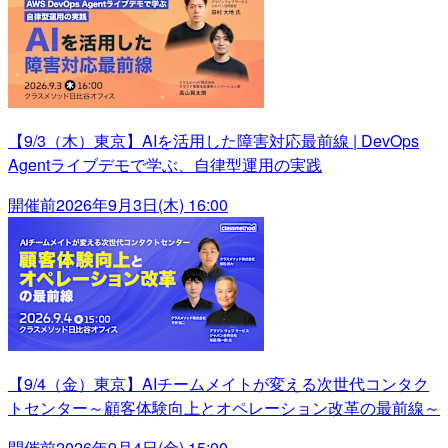
【9/3（木）東京】AIを活用した障害対応最前線 | DevOps
Agentライブデモで学ぶ、自律型運用の実践
開催前
2026年9月3日(木) 16:00
【9/4（金）東京】AIチームメイトが変える次世代コンタク
トセンター～顧客体験向上とオペレーション改革の最前線～
開催前
2026年9月4日(金) 15:00