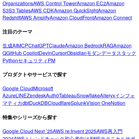
Organizations
AWS Control Tower
Amazon EC2
Amazon
S3
S3 Tables
AWS CDK
Amazon QuickSight
Amazon
Redshift
AWS Amplify
Amazon CloudFront
Amazon Connect
注目のテーマ
生成AI
MCP
ChatGPT
Claude
Amazon Bedrock
RAG
Amazon
Q
GitHub Copilot
Devin
Cursor
Obsidian
モダンデータスタック
Python
セキュリティ
PM
プロダクトやサービスで探す
Google Cloud
Microsoft
Azure
LINE
Zendesk
Auth0
Tableau
Snowflake
Alteryx
インフォ
マティカ
dbt
DuckDB
Cloudflare
Splunk
Vision One
Notion
特集やシリーズから探す
Google Cloud Next ’25
AWS re:Invent 2025
AWS再入門
2024
AWSトレンドチェック
初心者向け
AWSテクニカルサポ