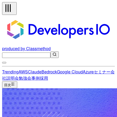
produced by Classmethod
Trending
AWS
Claude
Bedrock
Google Cloud
Azure
セミナー
会
社説明会
勉強会
事例
採用
目次