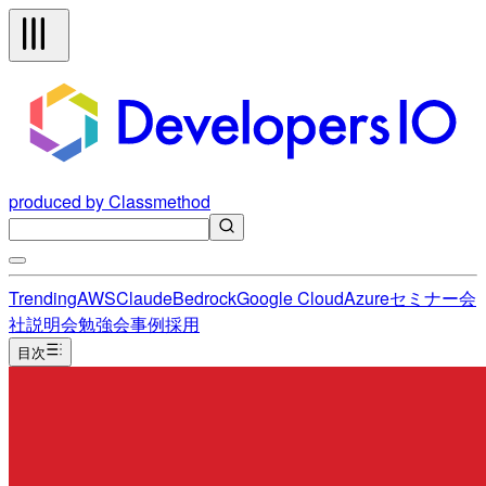
produced by Classmethod
Trending
AWS
Claude
Bedrock
Google Cloud
Azure
セミナー
会
社説明会
勉強会
事例
採用
目次