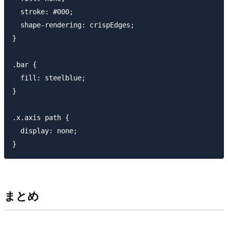
  stroke: #000;

  shape-rendering: crispEdges;

}

.bar {

  fill: steelblue;

}

.x.axis path {

  display: none;

まとめ