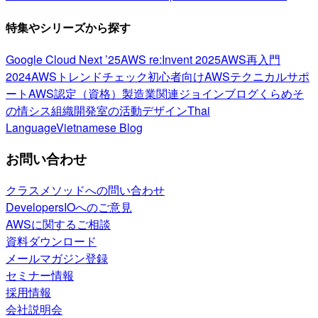
特集やシリーズから探す
Google Cloud Next ’25
AWS re:Invent 2025
AWS再入門
2024
AWSトレンドチェック
初心者向け
AWSテクニカルサポ
ート
AWS認定（資格）
製造業関連
ジョインブログ
くらめそ
の情シス
組織開発室の活動
デザイン
Thai
Language
Vietnamese Blog
お問い合わせ
クラスメソッドへの問い合わせ
DevelopersIOへのご意見
AWSに関するご相談
資料ダウンロード
メールマガジン登録
セミナー情報
採用情報
会社説明会