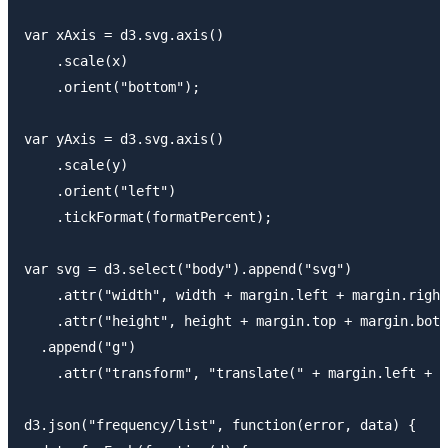
var xAxis = d3.svg.axis()

    .scale(x)

    .orient("bottom");

var yAxis = d3.svg.axis()

    .scale(y)

    .orient("left")

    .tickFormat(formatPercent);

var svg = d3.select("body").append("svg")

    .attr("width", width + margin.left + margin.right
    .attr("height", height + margin.top + margin.bott
  .append("g")

    .attr("transform", "translate(" + margin.left + "
d3.json("frequency/list", function(error, data) {
