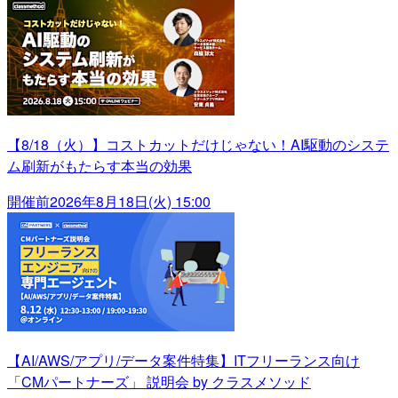
【8/18（火）】コストカットだけじゃない！AI駆動のシステ
ム刷新がもたらす本当の効果
開催前
2026年8月18日(火) 15:00
【AI/AWS/アプリ/データ案件特集】ITフリーランス向け
「CMパートナーズ」 説明会 by クラスメソッド