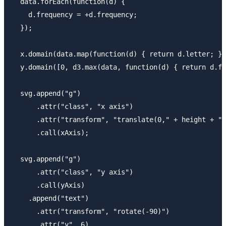
  data.forEach(function(d) {

    d.frequency = +d.frequency;

  });

  x.domain(data.map(function(d) { return d.letter; })
  y.domain([0, d3.max(data, function(d) { return d.fr
  svg.append("g")

      .attr("class", "x axis")

      .attr("transform", "translate(0," + height + ")
      .call(xAxis);

  svg.append("g")

      .attr("class", "y axis")

      .call(yAxis)

    .append("text")

      .attr("transform", "rotate(-90)")

      .attr("y", 6)
