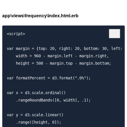
app\views\frequency\index.html.erb
<script>

var margin = {top: 20, right: 20, bottom: 30, left: 4
    width = 960 - margin.left - margin.right,

    height = 500 - margin.top - margin.bottom;

var formatPercent = d3.format(".0%");

var x = d3.scale.ordinal()

    .rangeRoundBands([0, width], .1);

var y = d3.scale.linear()

    .range([height, 0]);
