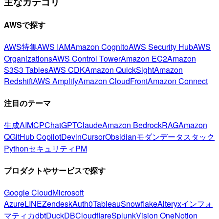
主なカテゴリ
AWSで探す
AWS特集
AWS IAM
Amazon Cognito
AWS Security Hub
AWS
Organizations
AWS Control Tower
Amazon EC2
Amazon
S3
S3 Tables
AWS CDK
Amazon QuickSight
Amazon
Redshift
AWS Amplify
Amazon CloudFront
Amazon Connect
注目のテーマ
生成AI
MCP
ChatGPT
Claude
Amazon Bedrock
RAG
Amazon
Q
GitHub Copilot
Devin
Cursor
Obsidian
モダンデータスタック
Python
セキュリティ
PM
プロダクトやサービスで探す
Google Cloud
Microsoft
Azure
LINE
Zendesk
Auth0
Tableau
Snowflake
Alteryx
インフォ
マティカ
dbt
DuckDB
Cloudflare
Splunk
Vision One
Notion