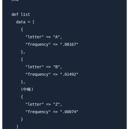
  def list

    data = [

      {

        "letter" => "A",

        "frequency" => ".08167"

      },

      {

        "letter" => "B",

        "frequency" => ".01492"

      },

      (中略)

      {

        "letter" => "Z",

        "frequency" => ".00074"

      }

    ]
