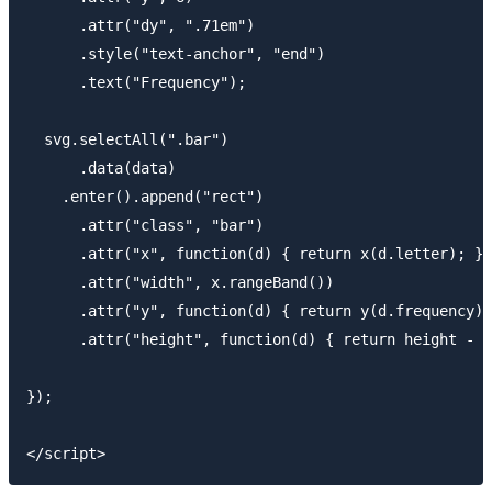
      .attr("dy", ".71em")

      .style("text-anchor", "end")

      .text("Frequency");

  svg.selectAll(".bar")

      .data(data)

    .enter().append("rect")

      .attr("class", "bar")

      .attr("x", function(d) { return x(d.letter); })

      .attr("width", x.rangeBand())

      .attr("y", function(d) { return y(d.frequency);
      .attr("height", function(d) { return height - y
});
