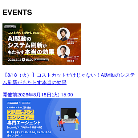
EVENTS
【8/18（火）】コストカットだけじゃない！AI駆動のシステ
ム刷新がもたらす本当の効果
開催前
2026年8月18日(火) 15:00