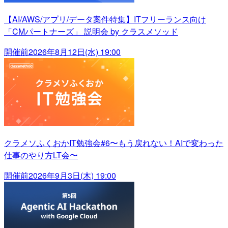
【AI/AWS/アプリ/データ案件特集】ITフリーランス向け
「CMパートナーズ」 説明会 by クラスメソッド
開催前
2026年8月12日(水) 19:00
クラメソふくおかIT勉強会#6〜もう戻れない！AIで変わった
仕事のやり方LT会〜
開催前
2026年9月3日(木) 19:00