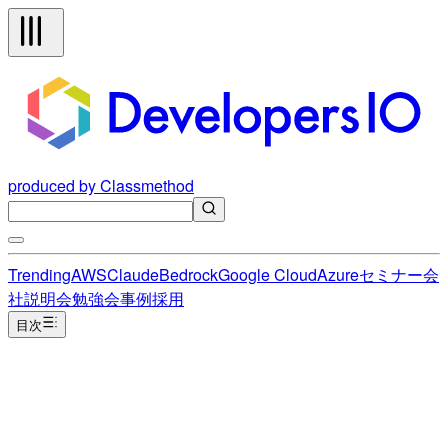
produced by Classmethod
Trending
AWS
Claude
Bedrock
Google Cloud
Azure
セミナー
会
社説明会
勉強会
事例
採用
目次