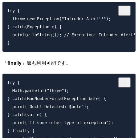
try {

  throw new Exception("Intruder Alert!!");

} catch(Exception e) {

  print(e.toString()); // Exception: Intruder Alert!!

「
finally
」節も利用可能です。
try {

  Math.parseInt("three");

} catch(BadNumberFormatException bnfe) {

  print("Ouch! Detected: $bnfe");

} catch(var e) {

  print("If some other type of exception");

} finally {
