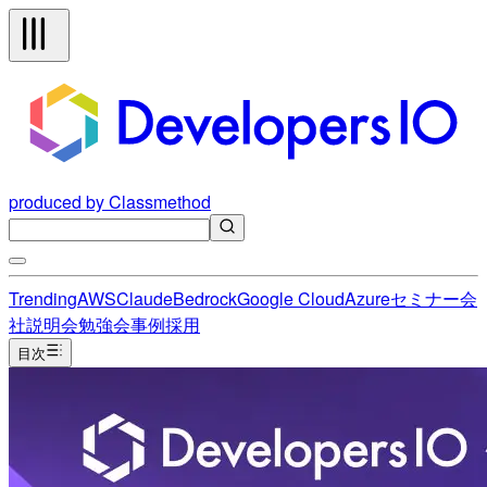
produced by Classmethod
Trending
AWS
Claude
Bedrock
Google Cloud
Azure
セミナー
会
社説明会
勉強会
事例
採用
目次