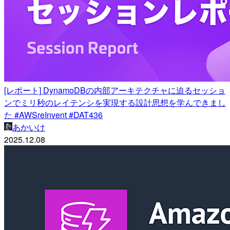
[レポート] DynamoDBの内部アーキテクチャに迫るセッショ
ンでミリ秒のレイテンシを実現する設計思想を学んできまし
た #AWSreInvent #DAT436
あかいけ
2025.12.08