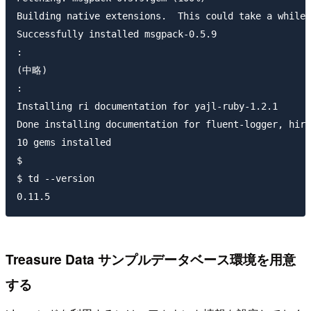
Building native extensions.  This could take a while.
Successfully installed msgpack-0.5.9

:

(中略)

:

Installing ri documentation for yajl-ruby-1.2.1

Done installing documentation for fluent-logger, hirb
10 gems installed

$ 

$ td --version

Treasure Data サンプルデータベース環境を用意
する