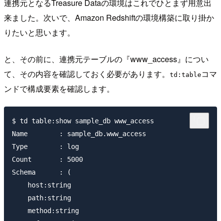
連携元となるTreasure Dataの環境はこれでひとまず用意出
来ました。次いで、Amazon Redshiftの環境構築に取り掛か
りたいと思います。
と、その前に、連携元テーブルの『www_access』につい
て、その内容を確認しておく必要があります。
コマ
td:table
ンドで構成要素を確認します。
$ td table:show sample_db www_access

Name        : sample_db.www_access

Type        : log

Count       : 5000

Schema      : (

    host:string

    path:string

    method:string
