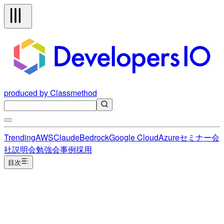
produced by Classmethod
Trending
AWS
Claude
Bedrock
Google Cloud
Azure
セミナー
会
社説明会
勉強会
事例
採用
目次