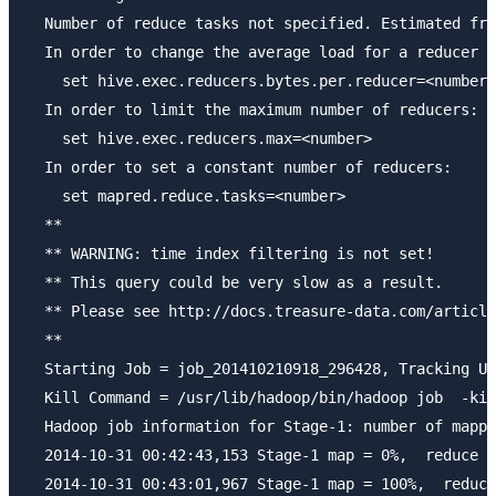
  Number of reduce tasks not specified. Estimated fro
  In order to change the average load for a reducer (
    set hive.exec.reducers.bytes.per.reducer=<number>

  In order to limit the maximum number of reducers:

    set hive.exec.reducers.max=<number>

  In order to set a constant number of reducers:

    set mapred.reduce.tasks=<number>

  **

  ** WARNING: time index filtering is not set!

  ** This query could be very slow as a result.

  ** Please see http://docs.treasure-data.com/article
  **

  Starting Job = job_201410210918_296428, Tracking UR
  Kill Command = /usr/lib/hadoop/bin/hadoop job  -kil
  Hadoop job information for Stage-1: number of mappe
  2014-10-31 00:42:43,153 Stage-1 map = 0%,  reduce =
  2014-10-31 00:43:01,967 Stage-1 map = 100%,  reduce