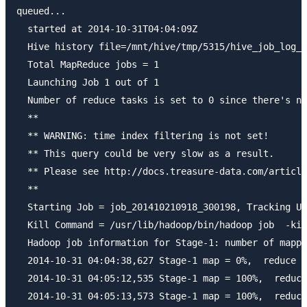
queued...

  started at 2014-10-31T04:04:09Z

  Hive history file=/mnt/hive/tmp/5315/hive_job_log__
  Total MapReduce jobs = 1

  Launching Job 1 out of 1

  Number of reduce tasks is set to 0 since there's no
  **

  ** WARNING: time index filtering is not set!

  ** This query could be very slow as a result.

  ** Please see http://docs.treasure-data.com/article
  **

  Starting Job = job_201410210918_300198, Tracking UR
  Kill Command = /usr/lib/hadoop/bin/hadoop job  -kil
  Hadoop job information for Stage-1: number of mappe
  2014-10-31 04:04:38,627 Stage-1 map = 0%,  reduce =
  2014-10-31 04:05:12,535 Stage-1 map = 100%,  reduce
  2014-10-31 04:05:13,573 Stage-1 map = 100%,  reduce