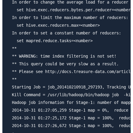
  In order to change the average load for a reducer (
    set hive.exec.reducers.bytes.per.reducer=<number>

  In order to limit the maximum number of reducers:

    set hive.exec.reducers.max=<number>

  In order to set a constant number of reducers:

    set mapred.reduce.tasks=<number>

  **

  ** WARNING: time index filtering is not set!

  ** This query could be very slow as a result.

  ** Please see http://docs.treasure-data.com/article
  **

  Starting Job = job_201410210918_297193, Tracking UR
  Kill Command = /usr/lib/hadoop/bin/hadoop job  -kil
  Hadoop job information for Stage-1: number of mappe
  2014-10-31 01:27:05,259 Stage-1 map = 0%,  reduce =
  2014-10-31 01:27:25,172 Stage-1 map = 100%,  reduce
  2014-10-31 01:27:26,672 Stage-1 map = 100%,  reduce