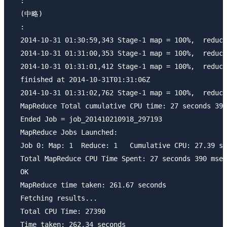
  :

  (中略)

  :

  2014-10-31 01:30:59,343 Stage-1 map = 100%,  reduce
  2014-10-31 01:31:00,353 Stage-1 map = 100%,  reduce
  2014-10-31 01:31:01,412 Stage-1 map = 100%,  reduce
  finished at 2014-10-31T01:31:06Z

  2014-10-31 01:31:02,762 Stage-1 map = 100%,  reduce
  MapReduce Total cumulative CPU time: 27 seconds 390
  Ended Job = job_201410210918_297193

  MapReduce Jobs Launched: 

  Job 0: Map: 1  Reduce: 1   Cumulative CPU: 27.39 se
  Total MapReduce CPU Time Spent: 27 seconds 390 msec

  OK

  MapReduce time taken: 261.67 seconds

  Fetching results...

  Total CPU Time: 27390

  Time taken: 262.34 seconds
