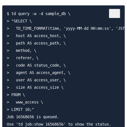
$ td query -w -d sample_db \

> "SELECT \

>   TD_TIME_FORMAT(time, 'yyyy-MM-dd HH:mm:ss', 'JST'
>   host AS access_host, \

>   path AS access_path, \

>   method, \

>   referer, \

>   code AS status_code, \

>   agent AS access_agent, \

>   user AS access_user, \

>   size AS access_size \

> FROM \

>   www_access \

> LIMIT 10;"

Job 16568656 is queued.

Use 'td job:show 16568656' to show the status.
