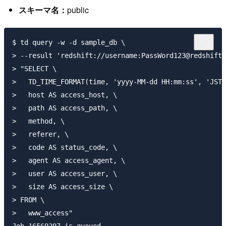
スキーマ名：
public
$ td query -w -d sample_db \

> --result 'redshift://username:PassWord123@redshift-
> "SELECT \

>   TD_TIME_FORMAT(time, 'yyyy-MM-dd HH:mm:ss', 'JST'
>   host AS access_host, \

>   path AS access_path, \

>   method, \

>   referer, \

>   code AS status_code, \

>   agent AS access_agent, \

>   user AS access_user, \

>   size AS access_size \

> FROM \

>   www_access" 

Job 16569297 is queued.
