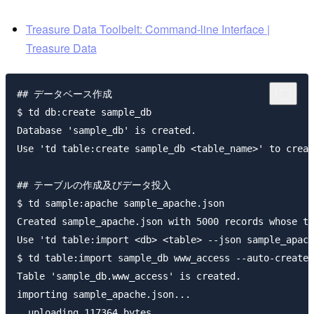
Treasure Data Toolbelt: Command-line Interface |
Treasure Data
## データベース作成

$ td db:create sample_db

Database 'sample_db' is created.

Use 'td table:create sample_db <table_name>' to creat
## テーブルの作成及びデータ投入

$ td sample:apache sample_apache.json

Created sample_apache.json with 5000 records whose ti
Use 'td table:import <db> <table> --json sample_apach
$ td table:import sample_db www_access --auto-create-
Table 'sample_db.www_access' is created.

importing sample_apache.json...

  uploading 117364 bytes...
