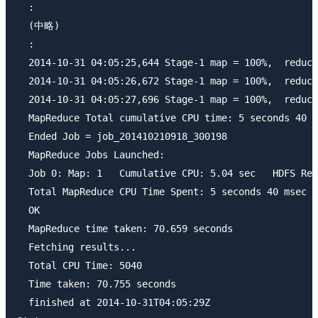
  :

  (中略)

  :

  2014-10-31 04:05:25,644 Stage-1 map = 100%,  reduce
  2014-10-31 04:05:26,672 Stage-1 map = 100%,  reduce
  2014-10-31 04:05:27,696 Stage-1 map = 100%,  reduce
  MapReduce Total cumulative CPU time: 5 seconds 40 m
  Ended Job = job_201410210918_300198

  MapReduce Jobs Launched: 

  Job 0: Map: 1   Cumulative CPU: 5.04 sec   HDFS Rea
  Total MapReduce CPU Time Spent: 5 seconds 40 msec

  OK

  MapReduce time taken: 70.659 seconds

  Fetching results...

  Total CPU Time: 5040

  Time taken: 70.755 seconds

  finished at 2014-10-31T04:05:29Z
