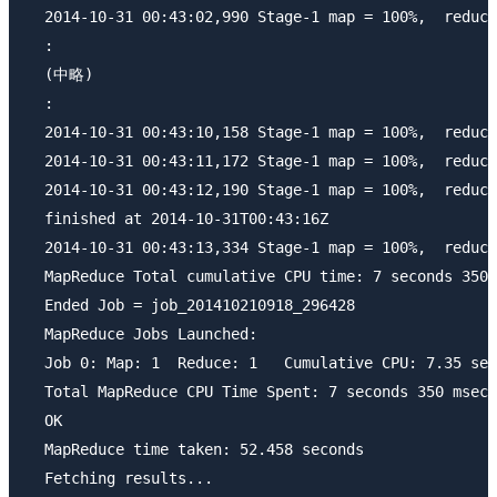
  2014-10-31 00:43:02,990 Stage-1 map = 100%,  reduce
  :

  (中略)

  :

  2014-10-31 00:43:10,158 Stage-1 map = 100%,  reduce
  2014-10-31 00:43:11,172 Stage-1 map = 100%,  reduce
  2014-10-31 00:43:12,190 Stage-1 map = 100%,  reduce
  finished at 2014-10-31T00:43:16Z

  2014-10-31 00:43:13,334 Stage-1 map = 100%,  reduce
  MapReduce Total cumulative CPU time: 7 seconds 350 
  Ended Job = job_201410210918_296428

  MapReduce Jobs Launched: 

  Job 0: Map: 1  Reduce: 1   Cumulative CPU: 7.35 sec
  Total MapReduce CPU Time Spent: 7 seconds 350 msec

  OK

  MapReduce time taken: 52.458 seconds

  Fetching results...
