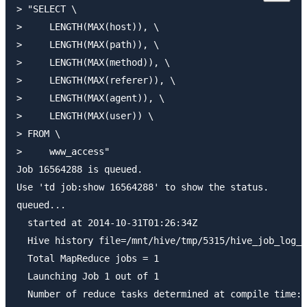
> "SELECT \

>     LENGTH(MAX(host)), \

>     LENGTH(MAX(path)), \

>     LENGTH(MAX(method)), \

>     LENGTH(MAX(referer)), \

>     LENGTH(MAX(agent)), \

>     LENGTH(MAX(user)) \

> FROM \

>     www_access"

Job 16564288 is queued.

Use 'td job:show 16564288' to show the status.

queued...

  started at 2014-10-31T01:26:34Z

  Hive history file=/mnt/hive/tmp/5315/hive_job_log__
  Total MapReduce jobs = 1

  Launching Job 1 out of 1

  Number of reduce tasks determined at compile time: 