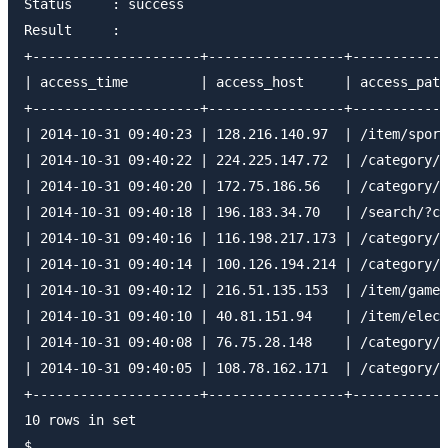
Status     : success

Result     :

+---------------------+-----------------+------------
| access_time         | access_host     | access_path
+---------------------+-----------------+------------
| 2014-10-31 09:40:23 | 128.216.140.97  | /item/sport
| 2014-10-31 09:40:22 | 224.225.147.72  | /category/e
| 2014-10-31 09:40:20 | 172.75.186.56   | /category/j
| 2014-10-31 09:40:18 | 196.183.34.70   | /search/?c=
| 2014-10-31 09:40:16 | 116.198.217.173 | /category/e
| 2014-10-31 09:40:14 | 100.126.194.214 | /category/g
| 2014-10-31 09:40:12 | 216.51.135.153  | /item/games
| 2014-10-31 09:40:10 | 40.81.151.94    | /item/elect
| 2014-10-31 09:40:08 | 76.75.28.148    | /category/c
| 2014-10-31 09:40:05 | 108.78.162.171  | /category/c
+---------------------+-----------------+------------
10 rows in set
