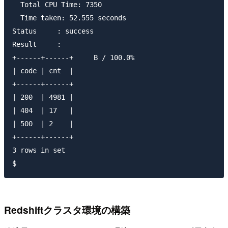
  Total CPU Time: 7350

  Time taken: 52.555 seconds

Status     : success

Result     :

+------+------+     B / 100.0%                       
| code | cnt  |

+------+------+

| 200  | 4981 |

| 404  | 17   |

| 500  | 2    |

+------+------+

3 rows in set

Redshiftクラスタ環境の構築