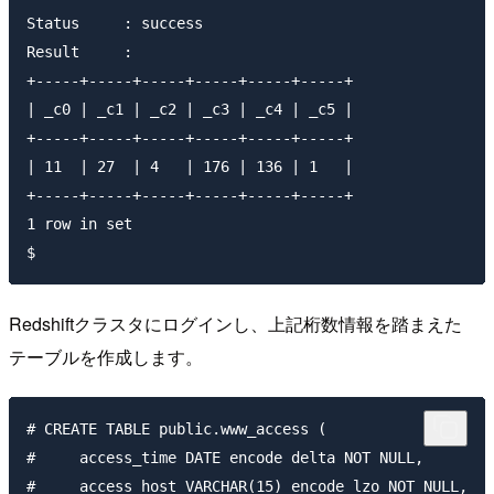
Status     : success

Result     :

+-----+-----+-----+-----+-----+-----+                
| _c0 | _c1 | _c2 | _c3 | _c4 | _c5 |

+-----+-----+-----+-----+-----+-----+

| 11  | 27  | 4   | 176 | 136 | 1   |

+-----+-----+-----+-----+-----+-----+

1 row in set

Redshiftクラスタにログインし、上記桁数情報を踏まえた
テーブルを作成します。
# CREATE TABLE public.www_access (

#     access_time DATE encode delta NOT NULL,

#     access_host VARCHAR(15) encode lzo NOT NULL,
