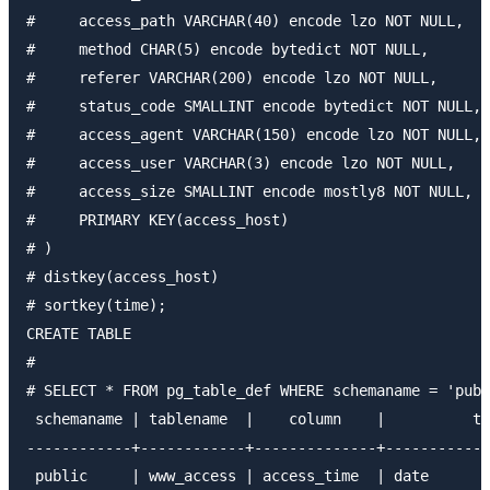
#     access_path VARCHAR(40) encode lzo NOT NULL,

#     method CHAR(5) encode bytedict NOT NULL,

#     referer VARCHAR(200) encode lzo NOT NULL,

#     status_code SMALLINT encode bytedict NOT NULL,

#     access_agent VARCHAR(150) encode lzo NOT NULL,

#     access_user VARCHAR(3) encode lzo NOT NULL,

#     access_size SMALLINT encode mostly8 NOT NULL,

#     PRIMARY KEY(access_host)

# )

# distkey(access_host)

# sortkey(time);

CREATE TABLE

# 

# SELECT * FROM pg_table_def WHERE schemaname = 'publ
 schemaname | tablename  |    column    |          ty
------------+------------+--------------+------------
 public     | www_access | access_time  | date       