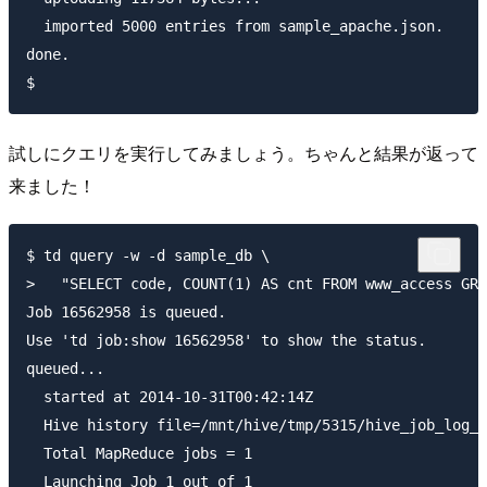
  imported 5000 entries from sample_apache.json.

done.

試しにクエリを実行してみましょう。ちゃんと結果が返って
来ました！
$ td query -w -d sample_db \

>   "SELECT code, COUNT(1) AS cnt FROM www_access GRO
Job 16562958 is queued.

Use 'td job:show 16562958' to show the status.

queued...

  started at 2014-10-31T00:42:14Z

  Hive history file=/mnt/hive/tmp/5315/hive_job_log__
  Total MapReduce jobs = 1

  Launching Job 1 out of 1
