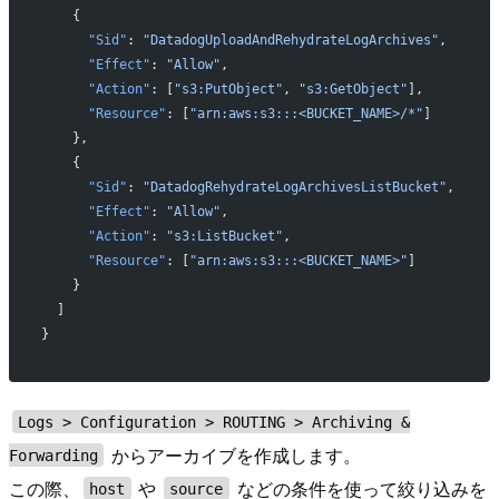
    {
      "Sid"
: 
"DatadogUploadAndRehydrateLogArchives"
,
      "Effect"
: 
"Allow"
,
      "Action"
: [
"s3:PutObject"
, 
"s3:GetObject"
],
      "Resource"
: [
"arn:aws:s3:::<BUCKET_NAME>/*"
]
    },
    {
      "Sid"
: 
"DatadogRehydrateLogArchivesListBucket"
,
      "Effect"
: 
"Allow"
,
      "Action"
: 
"s3:ListBucket"
,
      "Resource"
: [
"arn:aws:s3:::<BUCKET_NAME>"
]
    }
  ]
}
Logs > Configuration > ROUTING > Archiving &
からアーカイブを作成します。
Forwarding
この際、
や
などの条件を使って絞り込みを
host
source