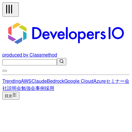
produced by Classmethod
Trending
AWS
Claude
Bedrock
Google Cloud
Azure
セミナー
会
社説明会
勉強会
事例
採用
目次