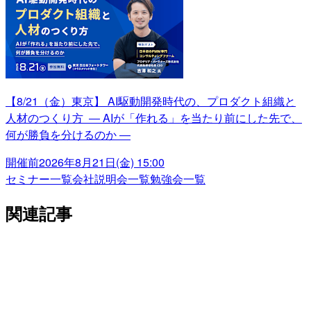
【8/21（金）東京】 AI駆動開発時代の、プロダクト組織と
人材のつくり方 ― AIが「作れる」を当たり前にした先で、
何が勝負を分けるのか ―
開催前
2026年8月21日(金) 15:00
セミナー一覧
会社説明会一覧
勉強会一覧
関連記事