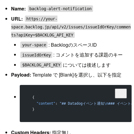
Name:
backlog-alert-notification
URL:
https://your-
space.backlog.jp/api/v2/issues/issueIdOrKey/commen
ts?apiKey=$BACKLOG_API_KEY
: BacklogのスペースID
your-space
: コメントを追加する課題のキー
issueIdOrKey
については後述します
$BACKLOG_API_KEY
Payload:
Template で [Blank]を選択し、以下を指定
  {
    "content"
: 
"## Datadogイベント通知
\n
### イベント
  }
Custom Headers:
指定無し