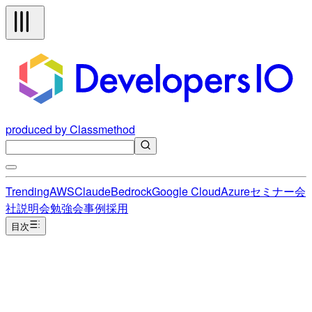
produced by Classmethod
Trending
AWS
Claude
Bedrock
Google Cloud
Azure
セミナー
会
社説明会
勉強会
事例
採用
目次