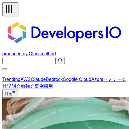
produced by Classmethod
Trending
AWS
Claude
Bedrock
Google Cloud
Azure
セミナー
会
社説明会
勉強会
事例
採用
目次