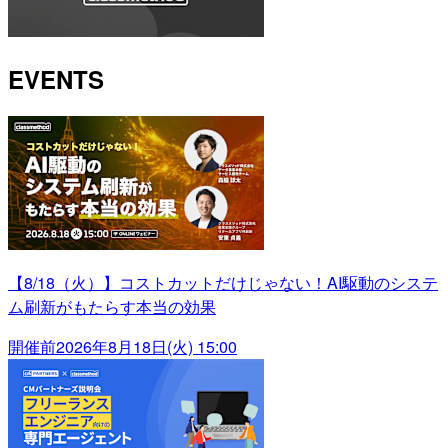
EVENTS
【8/18（火）】コストカットだけじゃない！AI駆動のシステ
ム刷新がもたらす本当の効果
開催前
2026年8月18日(火) 15:00