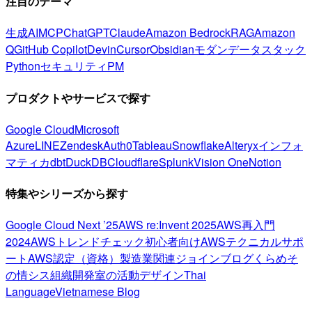
注目のテーマ
生成AI
MCP
ChatGPT
Claude
Amazon Bedrock
RAG
Amazon
Q
GitHub Copilot
Devin
Cursor
Obsidian
モダンデータスタック
Python
セキュリティ
PM
プロダクトやサービスで探す
Google Cloud
Microsoft
Azure
LINE
Zendesk
Auth0
Tableau
Snowflake
Alteryx
インフォ
マティカ
dbt
DuckDB
Cloudflare
Splunk
Vision One
Notion
特集やシリーズから探す
Google Cloud Next ’25
AWS re:Invent 2025
AWS再入門
2024
AWSトレンドチェック
初心者向け
AWSテクニカルサポ
ート
AWS認定（資格）
製造業関連
ジョインブログ
くらめそ
の情シス
組織開発室の活動
デザイン
Thai
Language
Vietnamese Blog