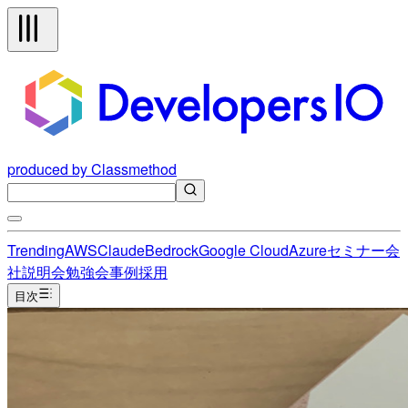
produced by Classmethod
Trending
AWS
Claude
Bedrock
Google Cloud
Azure
セミナー
会
社説明会
勉強会
事例
採用
目次