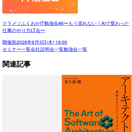
クラメソふくおかIT勉強会#6〜もう戻れない！AIで変わった
仕事のやり方LT会〜
開催前
2026年9月3日(木) 19:00
セミナー一覧
会社説明会一覧
勉強会一覧
関連記事