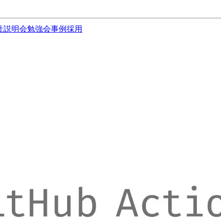
社説明会
勉強会
事例
採用