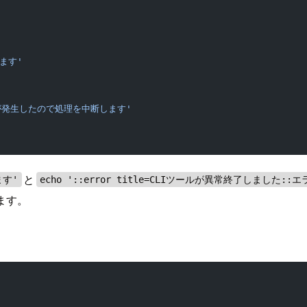
します'
ラーが発生したので処理を中断します'
と
ます'
echo '::error title=CLIツールが異常終了しまし
ます。