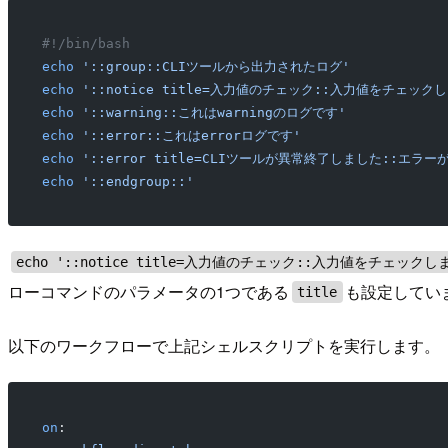
#!/bin/bash
echo
 '::group::CLIツールから出力されたログ'
echo
 '::notice title=入力値のチェック::入力値をチェック
echo
 '::warning::これはwarningのログです'
echo
 '::error::これはerrorログです'
echo
 '::error title=CLIツールが異常終了しました::エ
echo
 '::endgroup::'
echo '::notice title=入力値のチェック::入力値をチェックし
ローコマンドのパラメータの1つである
も設定してい
title
以下のワークフローで上記シェルスクリプトを実行します。
on
: