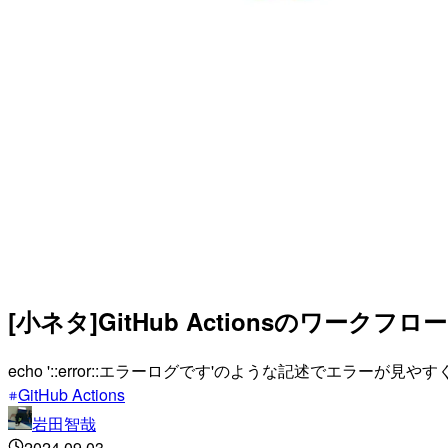
[小ネタ]GitHub Actionsのワ
echo '::error::エラーログです'のような記述でエラーが見や
GitHub Actions
岩田智哉
2024.09.03