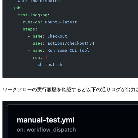
  workflow_dispatch
jobs
:
  test-logging
:
    runs-on
: 
ubuntu-latest
    steps
:
      - 
name
: 
Checkout
        uses
: 
actions/checkout@v4
      - 
name
: 
Run Some CLI Tool
        run
: 
|
          sh test.sh
ワークフローの実行履歴を確認すると以下の通りログが出力