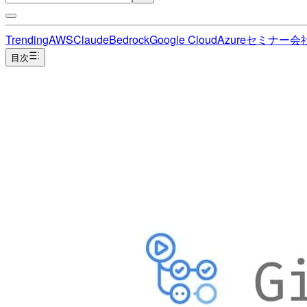
Trending
AWS
Claude
Bedrock
Google Cloud
Azure
セミナー
会
目次