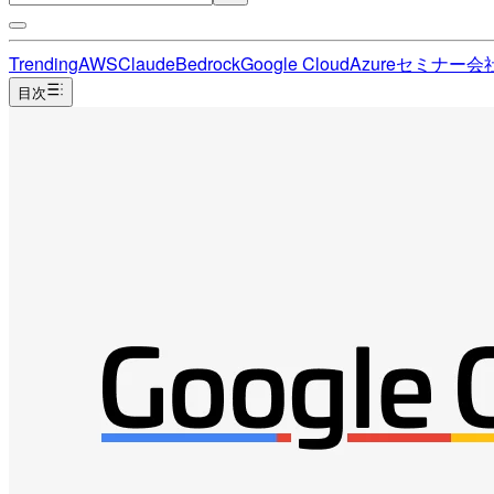
Trending
AWS
Claude
Bedrock
Google Cloud
Azure
セミナー
会
目次