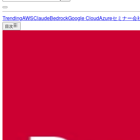
Trending
AWS
Claude
Bedrock
Google Cloud
Azure
セミナー
会
目次