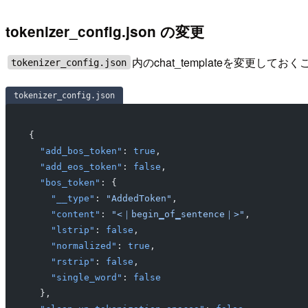
tokenizer_config.json の変更
内のchat_templateを変更してお
tokenizer_config.json
tokenizer_config.json
{
  "add_bos_token"
: 
true
,
  "add_eos_token"
: 
false
,
  "bos_token"
: {
    "__type"
: 
"AddedToken"
,
    "content"
: 
"<｜begin▁of▁sentence｜>"
,
    "lstrip"
: 
false
,
    "normalized"
: 
true
,
    "rstrip"
: 
false
,
    "single_word"
: 
false
  },