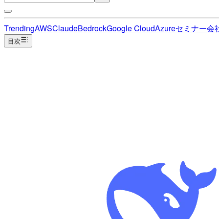
Trending
AWS
Claude
Bedrock
Google Cloud
Azure
セミナー
会
目次