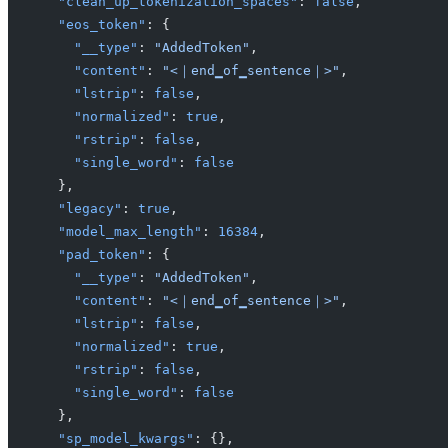
  "clean_up_tokenization_spaces"
: 
false
,
  "eos_token"
: {
    "__type"
: 
"AddedToken"
,
    "content"
: 
"<｜end▁of▁sentence｜>"
,
    "lstrip"
: 
false
,
    "normalized"
: 
true
,
    "rstrip"
: 
false
,
    "single_word"
: 
false
  },
  "legacy"
: 
true
,
  "model_max_length"
: 
16384
,
  "pad_token"
: {
    "__type"
: 
"AddedToken"
,
    "content"
: 
"<｜end▁of▁sentence｜>"
,
    "lstrip"
: 
false
,
    "normalized"
: 
true
,
    "rstrip"
: 
false
,
    "single_word"
: 
false
  },
  "sp_model_kwargs"
: {},