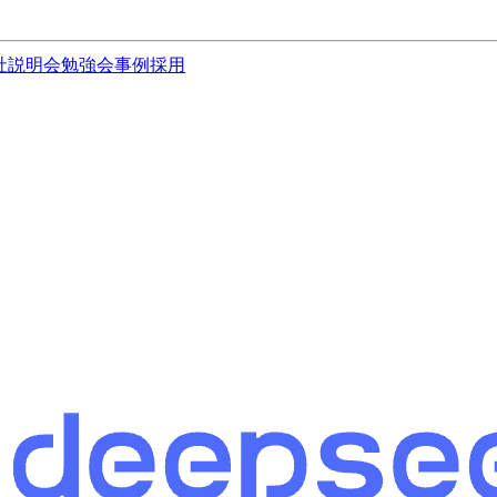
社説明会
勉強会
事例
採用