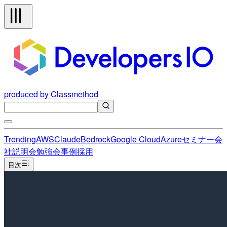
produced by Classmethod
Trending
AWS
Claude
Bedrock
Google Cloud
Azure
セミナー
会
社説明会
勉強会
事例
採用
目次