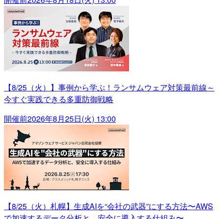
【8/25（火）】事例から学ぶ！ランサムウェア対策最前線～
今すぐ実践できる多重防御戦略
開催前
2026年8月25日(火) 13:00
【8/25（火）札幌】生成AIを“会社の武器”にする方法〜AWS
で加速するデータ分析と、安全に導入する仕組み〜