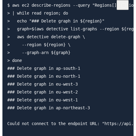
$ aws ec2 describe-regions --query "Regions[].[Region
> | while read region; do

>   echo "### Delete graph in ${region}"

>   graph=$(aws detective list-graphs --region ${regi
>   aws detective delete-graph \

>     --region ${region} \

>     --graph-arn ${graph}

> done

### Delete graph in ap-south-1

### Delete graph in eu-north-1

### Delete graph in eu-west-3

### Delete graph in eu-west-2

### Delete graph in eu-west-1

### Delete graph in ap-northeast-3

Could not connect to the endpoint URL: "https://api.d