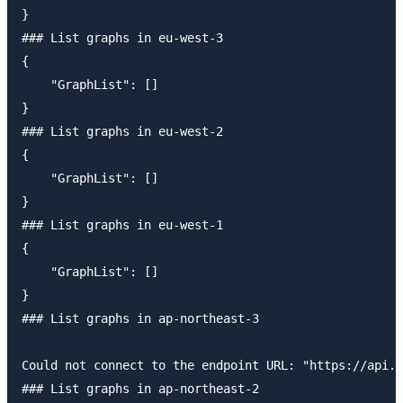
}

### List graphs in eu-west-3

{

    "GraphList": []

}

### List graphs in eu-west-2

{

    "GraphList": []

}

### List graphs in eu-west-1

{

    "GraphList": []

}

### List graphs in ap-northeast-3

Could not connect to the endpoint URL: "https://api.d
### List graphs in ap-northeast-2
