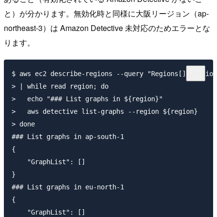
と）が分かります。無効化時と同様に大阪リージョン（ap-
northeast-3）は Amazon Detective 未対応のためエラーとな
ります。
$ aws ec2 describe-regions --query "Regions[].[Region
> | while read region; do

>   echo "### List graphs in ${region}"

>   aws detective list-graphs --region ${region}

> done

### List graphs in ap-south-1

{

    "GraphList": []

}

### List graphs in eu-north-1

{

    "GraphList": []
