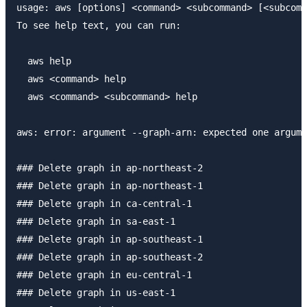
usage: aws [options] <command> <subcommand> [<subcomm
To see help text, you can run:

  aws help

  aws <command> help

  aws <command> <subcommand> help

aws: error: argument --graph-arn: expected one argume
### Delete graph in ap-northeast-2

### Delete graph in ap-northeast-1

### Delete graph in ca-central-1

### Delete graph in sa-east-1

### Delete graph in ap-southeast-1

### Delete graph in ap-southeast-2

### Delete graph in eu-central-1

### Delete graph in us-east-1
