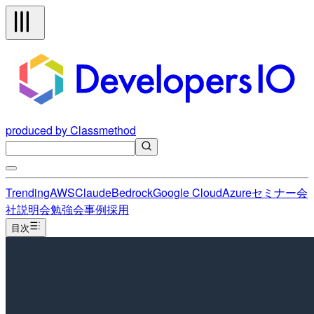
produced by Classmethod
Trending
AWS
Claude
Bedrock
Google Cloud
Azure
セミナー
会
社説明会
勉強会
事例
採用
目次