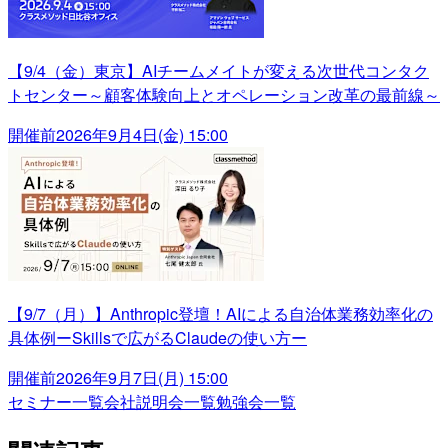
【9/4（金）東京】AIチームメイトが変える次世代コンタク
トセンター～顧客体験向上とオペレーション改革の最前線～
開催前
2026年9月4日(金) 15:00
【9/7（月）】Anthropic登壇！AIによる自治体業務効率化の
具体例ーSkillsで広がるClaudeの使い方ー
開催前
2026年9月7日(月) 15:00
セミナー一覧
会社説明会一覧
勉強会一覧