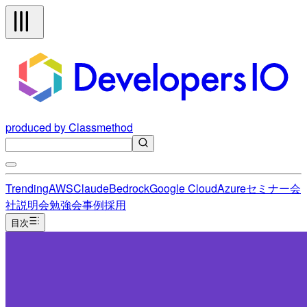
produced by Classmethod
Trending
AWS
Claude
Bedrock
Google Cloud
Azure
セミナー
会
社説明会
勉強会
事例
採用
目次