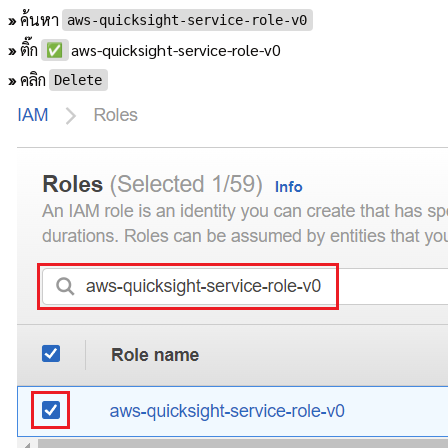
»
ค้นหา
aws-quicksight-service-role-v0
»
ติ๊ก
aws-quicksight-service-role-v0
✅
»
คลิก
Delete