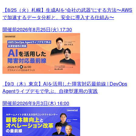
【8/25（火）札幌】生成AIを“会社の武器”にする方法〜AWS
で加速するデータ分析と、安全に導入する仕組み〜
開催前
2026年8月25日(火) 17:30
【9/3（木）東京】AIを活用した障害対応最前線 | DevOps
Agentライブデモで学ぶ、自律型運用の実践
開催前
2026年9月3日(木) 16:00